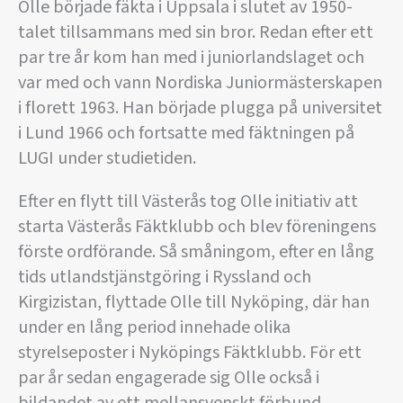
Olle började fäkta i Uppsala i slutet av 1950-
talet tillsammans med sin bror. Redan efter ett
par tre år kom han med i juniorlandslaget och
var med och vann Nordiska Juniormästerskapen
i florett 1963. Han började plugga på universitet
i Lund 1966 och fortsatte med fäktningen på
LUGI under studietiden.
Efter en flytt till Västerås tog Olle initiativ att
starta Västerås Fäktklubb och blev föreningens
förste ordförande. Så småningom, efter en lång
tids utlandstjänstgöring i Ryssland och
Kirgizistan, flyttade Olle till Nyköping, där han
under en lång period innehade olika
styrelseposter i Nyköpings Fäktklubb. För ett
par år sedan engagerade sig Olle också i