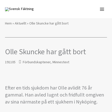
Hoppa
till
innehåll
Hem
»
Aktuellt
»
Olle Skuncke har gått bort
Olle Skuncke har gått bort
191105
Förbundskaptener
,
Minnestext
Efter en tids sjukdom har Olle avlidit 76 år
gammal. Han avled lugnt och fridfullt omgiven
av sina närmaste på ett sjukhem i Nyköping.