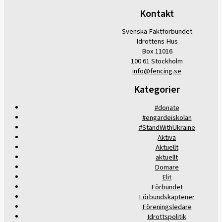
Kontakt
Svenska Fäktförbundet
Idrottens Hus
Box 11016
100 61 Stockholm
info@fencing.se
Kategorier
#donate
#engardeiskolan
#StandWithUkraine
Aktiva
Aktuellt
aktuellt
Domare
Elit
Förbundet
Förbundskaptener
Föreningsledare
Idrottspolitik