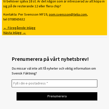
Vi behöver själva 18 st. Är det någon som är intresserad av att köpa in
sig på de resterande 12 eller flera chip?
Kontakta: Per Svensson MF19,
pom.svensson@telia.com
,
tel 0708565632
←
Föregående Inlägg
Nästa Inlägg
→
Prenumerera på vårt nyhetsbrev!
Du missar väl inte att få nyheter och viktig information om
Svensk Fäktning?