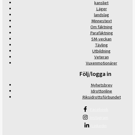
kansliet
Läger
landslag
Minnestext
Om fäktning
Parafäktning
SM-veckan
Tävling
Utbildning
Veteran
Vuxenmotionärer
Följ/logga in
Nyhetsbrev
Idrottonline
Riksidrottsförbundet
Facebook
Instagram
Linkedin