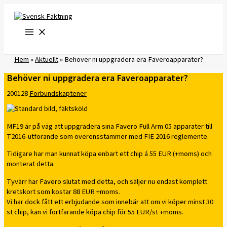
Hoppa
till
innehåll
Hem
»
Aktuellt
»
Behöver ni uppgradera era Faveroapparater?
Behöver ni uppgradera era Faveroapparater?
200128
Förbundskaptener
MF19 är på väg att uppgradera sina Favero Full Arm 05 apparater till
T2016-utförande som överensstämmer med FIE 2016 reglemente.
Tidigare har man kunnat köpa enbart ett chip á 55 EUR (+moms) och
monterat detta.
Tyvärr har Favero slutat med detta, och säljer nu endast komplett
kretskort som kostar 88 EUR +moms.
Vi har dock fått ett erbjudande som innebär att om vi köper minst 30
st chip, kan vi fortfarande köpa chip för 55 EUR/st +moms.