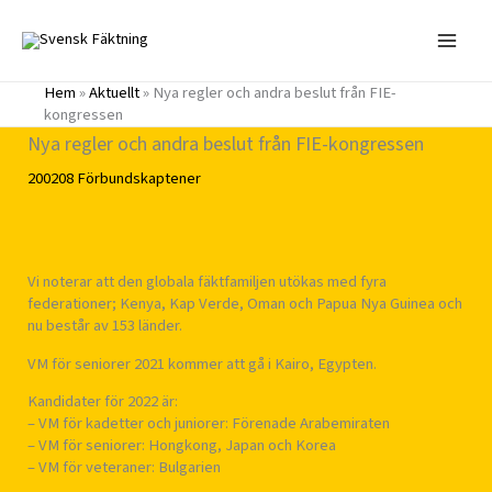
Hoppa
till
innehåll
Hem
»
Aktuellt
»
Nya regler och andra beslut från FIE-
kongressen
Nya regler och andra beslut från FIE-kongressen
200208
Förbundskaptener
Vi noterar att den globala fäktfamiljen utökas med fyra
federationer; Kenya, Kap Verde, Oman och Papua Nya Guinea och
nu består av 153 länder.
VM för seniorer 2021 kommer att gå i Kairo, Egypten.
Kandidater för 2022 är:
– VM för kadetter och juniorer: Förenade Arabemiraten
– VM för seniorer: Hongkong, Japan och Korea
– VM för veteraner: Bulgarien