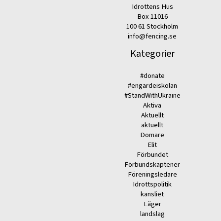
Idrottens Hus
Box 11016
100 61 Stockholm
info@fencing.se
Kategorier
#donate
#engardeiskolan
#StandWithUkraine
Aktiva
Aktuellt
aktuellt
Domare
Elit
Förbundet
Förbundskaptener
Föreningsledare
Idrottspolitik
kansliet
Läger
landslag