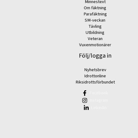
Minnestext
Om fäktning
Parafäktning
SM-veckan
Tävling
Utbildning
Veteran
Vuxenmotionärer
Följ/logga in
Nyhetsbrev
Idrottonline
Riksidrottsförbundet
Facebook
Instagram
Linkedin