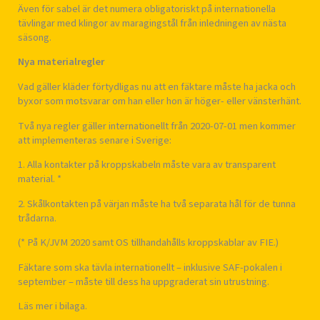
Även för sabel är det numera obligatoriskt på internationella
tävlingar med klingor av maragingstål från inledningen av nästa
säsong.
Nya materialregler
Vad gäller kläder förtydligas nu att en fäktare måste ha jacka och
byxor som motsvarar om han eller hon är höger- eller vänsterhänt.
Två nya regler gäller internationellt från 2020-07-01 men kommer
att implementeras senare i Sverige:
1. Alla kontakter på kroppskabeln måste vara av transparent
material. *
2. Skålkontakten på värjan måste ha två separata hål för de tunna
trådarna.
(* På K/JVM 2020 samt OS tillhandahålls kroppskablar av FIE.)
Fäktare som ska tävla internationellt – inklusive SAF-pokalen i
september – måste till dess ha uppgraderat sin utrustning.
Läs mer i bilaga.