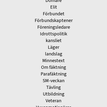
Domare
Elit
Förbundet
Förbundskaptener
Föreningsledare
Idrottspolitik
kansliet
Läger
landslag
Minnestext
Om fäktning
Parafäktning
SM-veckan
Tävling
Utbildning
Veteran