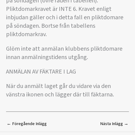
på söndagen (övre raden i tabellen).
Pliktdomarkravet är INTE 6. Kravet enligt
inbjudan gäller och i detta fall en pliktdomare
på söndagen. Bortse från tabellens
pliktdomarkrav.
Glöm inte att anmälan klubbens pliktdomare
innan anmälningstidens utgång.
ANMÄLAN AV FÄKTARE I LAG
När du anmält laget går du vidare via den
vänstra ikonen och lägger där till fäktarna.
←
Föregående Inlägg
Nästa Inlägg
→