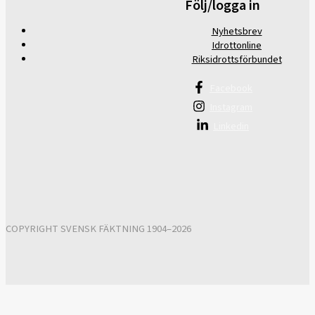
Följ/logga in
Nyhetsbrev
Idrottonline
Riksidrottsförbundet
Facebook
Instagram
Linkedin
COPYRIGHT SVENSK FÄKTNING 1904–2026