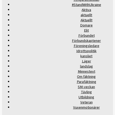
#StandWithUkraine
Aktiva
aktuellt
Aktuellt
Domare
Elit
Förbundet
Förbundskaptener
Föreningsledare
Idrottspolitik
kansliet
Läger
landslag
Minnestext
Om fäktning
Parafäktning
SM-veckan
Tävling
Utbildning
Veteran
Vuxenmotionärer