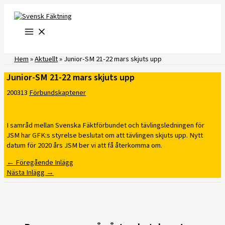
Hoppa
till
innehåll
Hem
»
Aktuellt
»
Junior-SM 21-22 mars skjuts upp
Junior-SM 21-22 mars skjuts upp
200313
Förbundskaptener
I samråd mellan Svenska Fäktförbundet och tävlingsledningen för
JSM har GFK:s styrelse beslutat om att tävlingen skjuts upp. Nytt
datum för 2020 års JSM ber vi att få återkomma om.
←
Föregående Inlägg
Nästa Inlägg
→