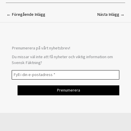
←
Föregående Inlägg
Nästa Inlägg
→
Prenumerera på vårt nyhetsbrev!
Du missar väl inte att få nyheter och viktig information om
Svensk Fäktning?