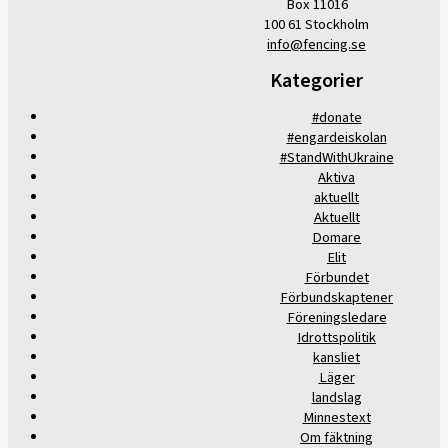
Box 11016
100 61 Stockholm
info@fencing.se
Kategorier
#donate
#engardeiskolan
#StandWithUkraine
Aktiva
aktuellt
Aktuellt
Domare
Elit
Förbundet
Förbundskaptener
Föreningsledare
Idrottspolitik
kansliet
Läger
landslag
Minnestext
Om fäktning