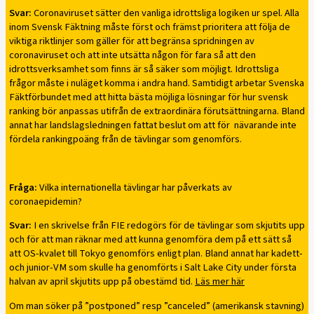
Svar:
Coronaviruset sätter den vanliga idrottsliga logiken ur spel. Alla
inom Svensk Fäktning måste först och främst prioritera att följa de
viktiga riktlinjer som gäller för att begränsa spridningen av
coronaviruset och att inte utsätta någon för fara så att den
idrottsverksamhet som finns är så säker som möjligt. Idrottsliga
frågor måste i nuläget komma i andra hand. Samtidigt arbetar Svenska
Fäktförbundet med att hitta bästa möjliga lösningar för hur svensk
ranking bör anpassas utifrån de extraordinära förutsättningarna. Bland
annat har landslagsledningen fattat beslut om att för nävarande inte
fördela rankingpoäng från de tävlingar som genomförs.
Fråga:
Vilka internationella tävlingar har påverkats av
coronaepidemin?
Svar:
I en skrivelse från FIE redogörs för de tävlingar som skjutits upp
och för att man räknar med att kunna genomföra dem på ett sätt så
att OS-kvalet till Tokyo genomförs enligt plan. Bland annat har kadett-
och junior-VM som skulle ha genomförts i Salt Lake City under första
halvan av april skjutits upp på obestämd tid.
Läs mer här
Om man söker på ”postponed” resp ”canceled” (amerikansk stavning)