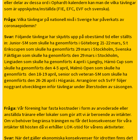
eller delar av dessa ord i Ophardt-kalendern kan man de vilka tävlingar
som är uppskjutna/inställda (FIE, EFC, EVF och svenska).
Fråga:
Vilka tävlingar på nationell nivå i Sverige har påverkats av
coronaepidemin?
Svar:
Följande tävlingar har skjutits upp på obestämd tid eller ställts
in: Junior-SM som skulle ha genomförts i Göteborg 21-22 mars, S:t
Erikscupen som skulle ha genomförts 29 mars i Stockholm, Svenska
Fäktligan som skulle ha genomförts den 29 mars i Stockholm,
Lingiaden som skulle ha genomförts 4 april i Ljungby, Härnö Cup som
skulle ha genomförts den 4-5 april, Malmö Open som skulle ha
genomförts den 18-19 april, senior och veteran-SM som skulle ha
genomförts den 26-26 april i Höganäs. Arrangörer och SvFF följer
noggrant utvecklingen inför tävlingar under återstoden av säsongen.
Fråga:
Vår förening har fasta kostnader i form av arvoderade eller
anställda tränare eller lokaler som gör att vi är beroende av intäkter.
Om vi behöver begränsa träningen nu får det konsekvenser för våra
intäkter till hösten då vi erhåller LOK-stöd för vårens aktiviteter.
Svar:
När det gäller ekonomiska konsekvenser för idrotten finns det