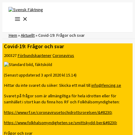
Hoppa
till
innehåll
Hem
»
Aktuellt
»
Covid-19: Frågor och svar
Covid-19: Frågor och svar
200327
Förbundskaptener
Coronavirus
(Senast uppdaterad 3 april 2020 kl 15.14)
Hittar du inte svaret du söker: Skicka ett mail till
info@fencing.se
Svaret på frågor som är allmängiltiga för hela idrotten eller för
samhället i stort kan du finna hos RF och Folkhälsomyndigheten:
https://www.rf.se/coronavirusetochidrottsrorelsen/&#8230
;
https://www.folkhalsomyndigheten.se/smittskydd-ber&#8230
;
Frågor och svar