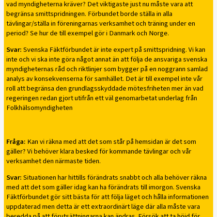
vad myndigheterna kräver? Det viktigaste just nu måste vara att
begränsa smittspridningen. Förbundet borde ställa in alla
tävlingar/ställa in föreningarnas verksamhet och träning under en
period? Se hur de till exempel gör i Danmark och Norge.
Svar:
Svenska Fäktförbundet är inte expert på smittspridning. Vi kan
inte och vi ska inte göra något annat än att följa de ansvariga svenska
myndigheternas råd och riktlinjer som bygger på en noggrann samlad
analys av konsekvenserna för samhället. Det är till exempel inte vår
roll att begränsa den grundlagsskyddade mötesfriheten mer än vad
regeringen redan gjort utifrån ett väl genomarbetat underlag från
Folkhälsomyndigheten
Fråga:
Kan vi räkna med att det som står på hemsidan är det som
gäller? Vi behöver klara besked för kommande tävlingar och vår
verksamhet den närmaste tiden.
Svar:
Situationen har hittills förändrats snabbt och alla behöver räkna
med att det som gäller idag kan ha förändrats till imorgon. Svenska
Fäktförbundet gör sitt bästa för att följa läget och hålla informationen
uppdaterad men detta är ett extraordinärt läge där alla måste vara
beredda på att förutsättningarna kan ändras. Försök att ta höjd för