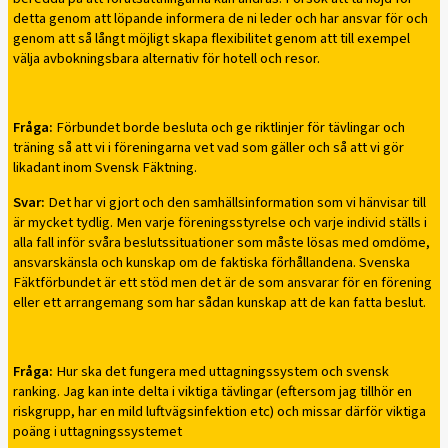
detta genom att löpande informera de ni leder och har ansvar för och
genom att så långt möjligt skapa flexibilitet genom att till exempel
välja avbokningsbara alternativ för hotell och resor.
Fråga:
Förbundet borde besluta och ge riktlinjer för tävlingar och
träning så att vi i föreningarna vet vad som gäller och så att vi gör
likadant inom Svensk Fäktning.
Svar:
Det har vi gjort och den samhällsinformation som vi hänvisar till
är mycket tydlig. Men varje föreningsstyrelse och varje individ ställs i
alla fall inför svåra beslutssituationer som måste lösas med omdöme,
ansvarskänsla och kunskap om de faktiska förhållandena. Svenska
Fäktförbundet är ett stöd men det är de som ansvarar för en förening
eller ett arrangemang som har sådan kunskap att de kan fatta beslut.
Fråga:
Hur ska det fungera med uttagningssystem och svensk
ranking. Jag kan inte delta i viktiga tävlingar (eftersom jag tillhör en
riskgrupp, har en mild luftvägsinfektion etc) och missar därför viktiga
poäng i uttagningssystemet