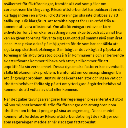
osäkerhet för fäktföreningar, framför allt vad som gäller om
coronakrisen blir långvarig. Riksidrottsförbundet har publicerat en del
klarlägganden i en artikel: Idrottsföreningar ska inte drabbas av att
ställa upp. Där klargör RF att totaltbeloppet för LOK-stöd från RF
kommer att vara oförändrat. Om alla föreningar redovisar färre
aktiviteter för våren ökar ersättningen per aktivitet och allt annat lika
kan en given förening förvänta sig LOK-stöd på samma nivå som året
innan. Man pekar också på möjligheten för de som har anställda att
skjuta upp skatteinbetalningar. Samtidigt är det viktigt att påpeka att
föreningar får aktivitetsstöd också från kommunerna och är beroende
av att utövarna kommer tillbaka och att nya tillkommer för att
upprätthålla sin verksamhet. Dessa dynamiska faktorer kan eventuellt
ställa till ekonomiska problem, framför allt om coronaspridningen blir
ett långvarigt problem. Just nu är osäkerheten stor och ingen vet och
idrotten behöver förlita sig på att om ytterligare åtgärder behövs så
kommer de att vidtas av stat eller kommun.
När det gäller tävlingsarrangörer har regeringen presenterat ett stöd
på 500 miljoner kronor till stöd för föreningar och arrangörer inom
idrotten som förlorat pengar på sina arrangemang. Dessa medel
kommer att fördelas av Riksidrottsförbundet enligt de riktlinjer som
som regereingen meddelar när risdagen fattat beslut.