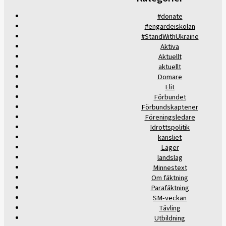
#donate
#engardeiskolan
#StandWithUkraine
Aktiva
Aktuellt
aktuellt
Domare
Elit
Förbundet
Förbundskaptener
Föreningsledare
Idrottspolitik
kansliet
Läger
landslag
Minnestext
Om fäktning
Parafäktning
SM-veckan
Tävling
Utbildning