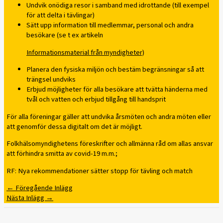
Undvik onödiga resor i samband med idrottande (till exempel
för att delta i tävlingar)
Sätt upp information till medlemmar, personal och andra
besökare (se t ex artikeln
Informationsmaterial från myndigheter)
Planera den fysiska miljön och bestäm begränsningar så att
trängsel undviks
Erbjud möjligheter för alla besökare att tvätta händerna med
tvål och vatten och erbjud tillgång till handsprit
För alla föreningar gäller att undvika årsmöten och andra möten eller
att genomför dessa digitalt om det är möjligt.
Folkhälsomyndighetens föreskrifter och allmänna råd om allas ansvar
att förhindra smitta av covid-19 m.m.;
RF: Nya rekommendationer sätter stopp för tävling och match
←
Föregående Inlägg
Nästa Inlägg
→