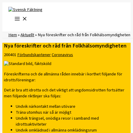
Hoppa
till
innehåll
Hem
»
Aktuellt
»
Nya föreskrifter och råd från Folkhälsomyndigheten
Nya föreskrifter och råd från Folkhälsomyndigheten
200401
Förbundskaptener
Coronavirus
Föreskrifterna och de allmänna råden innebär i korthet följande för
idrottsföreningar:
Det är bra att idrotta och det viktigt att ungdomsidrotten fortsätter
men följande riktlinjer ska följas:
Undvik närkontakt mellan utövare
Träna utomhus när så är möjligt
Undvik trängsel, onödiga resor i samband med
idrottsaktiviteter
Undvik omklädnad i allmänna omklädningsrum