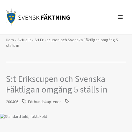
Hoppa
till
innehåll
Hem
»
Aktuellt
»
S:t Erikscupen och Svenska Fäktligan omgång 5
ställs in
S:t Erikscupen och Svenska
Fäktligan omgång 5 ställs in
200406
Förbundskaptener