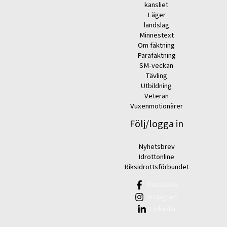
kansliet
Läger
landslag
Minnestext
Om fäktning
Parafäktning
SM-veckan
Tävling
Utbildning
Veteran
Vuxenmotionärer
Följ/logga in
Nyhetsbrev
Idrottonline
Riksidrottsförbundet
Facebook
Instagram
Linkedin