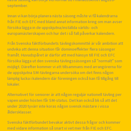
september.
Innan vi kan börja planera nästa säsong måste vi få kalendrarna
från FIE och EFC med bland annat information kring om man avser
försöka lägga in de uppskjutna/inställda världs- och
europamästerskapen och hur det i så fall påverkar kalendern.
Från Svenska fäktförbundets tävlingskommitté är vår ambition att
undvika att denna situation får dominoeffekter flera säsonger
framåt. Huvudspåret är därför att med hänsyn till FIE och EFC
försöka lägga ut den svenska tävlingssäsongen så ”normalt” som
möjligt. Därefter kommer vi att tillsammans med arrangörerna för
de uppskjutna SM-tävlingarna undersöka om det finns någon
lämplig lucka i kalendern där föreningen också kan få tillgång till
lokaler.
Alternativet för seniorer är att någon reguljär nationell tävling per
vapen under hösten får SM-status. Det kan också bli så att det
under 2020 tyvärr inte koras någon svensk mästare i vissa
åldersklasser.
Svenska fäktförbundet bevakar aktivt dessa frågor och kommer
med vidare information så snart vi vet mer från FIE och EFC.