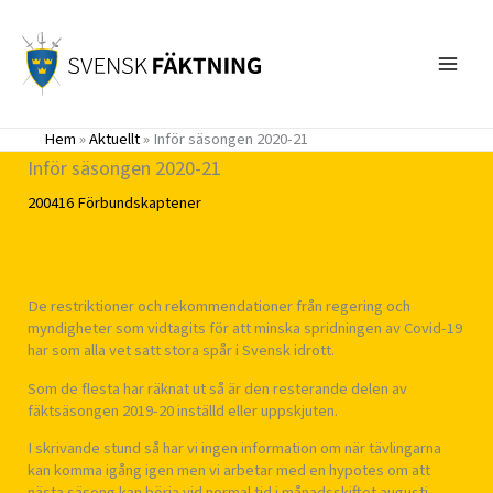
Hoppa
till
innehåll
Hem
»
Aktuellt
»
Inför säsongen 2020-21
Inför säsongen 2020-21
200416
Förbundskaptener
De restriktioner och rekommendationer från regering och
myndigheter som vidtagits för att minska spridningen av Covid-19
har som alla vet satt stora spår i Svensk idrott.
Som de flesta har räknat ut så är den resterande delen av
fäktsäsongen 2019-20 inställd eller uppskjuten.
I skrivande stund så har vi ingen information om när tävlingarna
kan komma igång igen men vi arbetar med en hypotes om att
nästa säsong kan börja vid normal tid i månadsskiftet augusti-