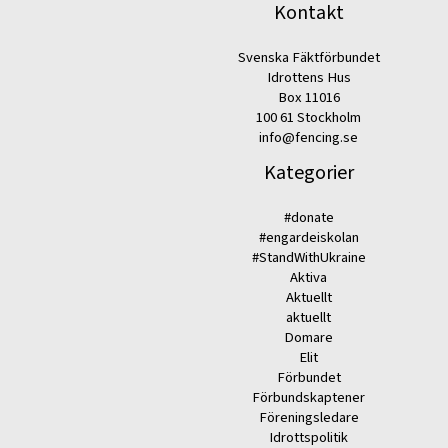
Kontakt
Svenska Fäktförbundet
Idrottens Hus
Box 11016
100 61 Stockholm
info@fencing.se
Kategorier
#donate
#engardeiskolan
#StandWithUkraine
Aktiva
Aktuellt
aktuellt
Domare
Elit
Förbundet
Förbundskaptener
Föreningsledare
Idrottspolitik