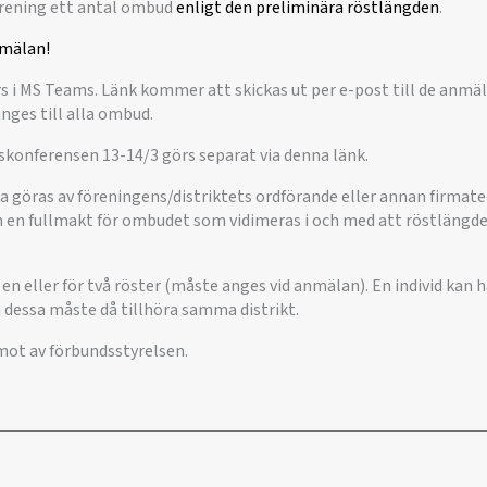
förening ett antal ombud
enligt den preliminära röstlängden
.
nmälan!
i MS Teams. Länk kommer att skickas ut per e-post till de anmäl
ges till alla ombud.
konferensen 13-14/3 görs separat via denna länk.
a göras av föreningens/distriktets ordförande eller annan firma
en fullmakt för ombudet som vidimeras i och med att röstlängden 
r en eller för två röster (måste anges vid anmälan). En individ kan h
 dessa måste då tillhöra samma distrikt.
mot av förbundsstyrelsen.