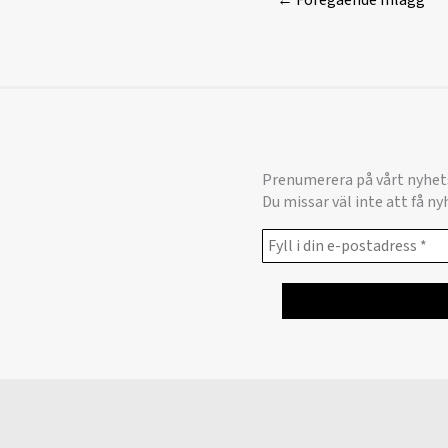
←
Föregående Inlägg
Prenumerera på vårt nyhet
Du missar väl inte att få n