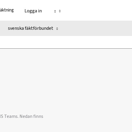
fäktning
Logga in
svenska fäktförbundet
 MS Teams. Nedan finns