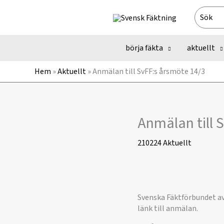
Hoppa
Search
till
for:
innehåll
börja fäkta
aktuellt
Hem
»
Aktuellt
»
Anmälan till SvFF:s årsmöte 14/3
Anmälan till 
210224
Aktuellt
Svenska Fäktförbundet avh
länk till anmälan.