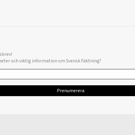
sbrev!
yheter och viktig information om Svensk Fäktning?