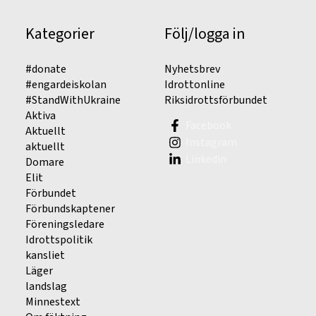
Kategorier
Följ/logga in
#donate
Nyhetsbrev
#engardeiskolan
Idrottonline
#StandWithUkraine
Riksidrottsförbundet
Aktiva
Facebook
Aktuellt
Instagram
aktuellt
Linkedin
Domare
Elit
Förbundet
Förbundskaptener
Föreningsledare
Idrottspolitik
kansliet
Läger
landslag
Minnestext