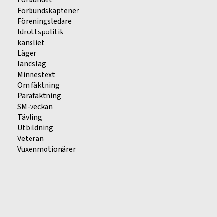
Förbundet
Förbundskaptener
Föreningsledare
Idrottspolitik
kansliet
Läger
landslag
Minnestext
Om fäktning
Parafäktning
SM-veckan
Tävling
Utbildning
Veteran
Vuxenmotionärer