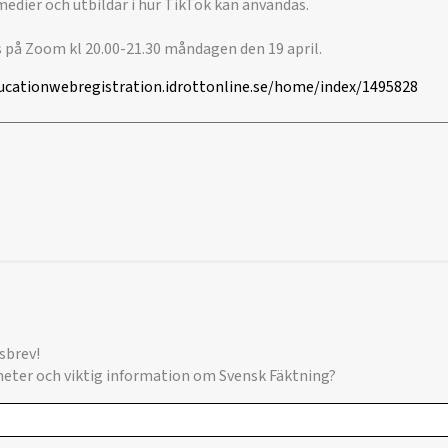
medier och utbildar i hur TikTok kan användas.
å Zoom kl 20.00-21.30 måndagen den 19 april.
ducationwebregistration.idrottonline.se/home/index/1495828
sbrev!
yheter och viktig information om Svensk Fäktning?