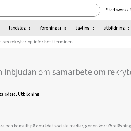
Stöd svensk 
landslag
föreningar
tävling
utbildning
 om rekrytering inför höstterminen
h inbjudan om samarbete om rekryte
gsledare
,
Utbildning
re och konsult på området sociala medier, ger en kort föreläsning