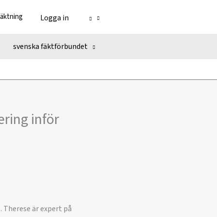
fäktning
Logga in
svenska fäktförbundet
ring inför
. Therese är expert på