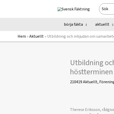
Hoppa
Search
till
for:
innehåll
börja fäkta
aktuellt
Hem
»
Aktuellt
»
Utbildning och inbjudan om samarbete
Utbildning oc
höstterminen
210419
Aktuellt
,
Förenin
Therese Eriksson, rådgiva