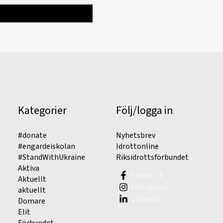
Kategorier
Följ/logga in
#donate
Nyhetsbrev
#engardeiskolan
Idrottonline
#StandWithUkraine
Riksidrottsförbundet
Aktiva
Facebook
Aktuellt
Instagram
aktuellt
Linkedin
Domare
Elit