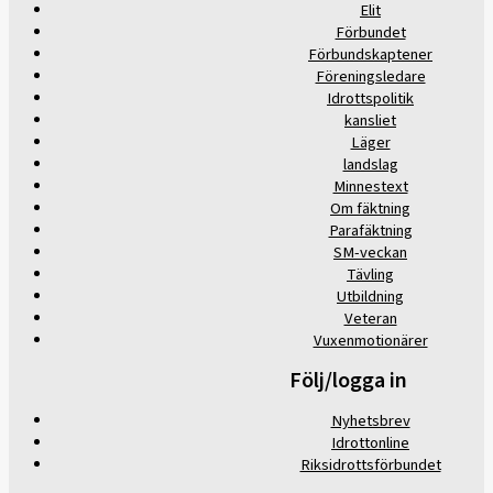
Elit
Förbundet
Förbundskaptener
Föreningsledare
Idrottspolitik
kansliet
Läger
landslag
Minnestext
Om fäktning
Parafäktning
SM-veckan
Tävling
Utbildning
Veteran
Vuxenmotionärer
Följ/logga in
Nyhetsbrev
Idrottonline
Riksidrottsförbundet