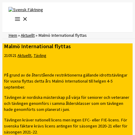
Hoppa
till
innehåll
Hem
»
Aktuellt
»
Malmö International flyttas
Malmö International flyttas
210521
Aktuellt
,
Tävling
På grund av de återstående restriktionerna gällande idrottstävlingar
för vuxna flyttas detta års Malmö International till helgen 4-5
september.
Tävlingen är nordiska mästerskap på värja för seniorer och veteraner
och tävlingen genomförs i samma åldersklasser som om tävlingen
hade genomförts som planerat i juni.
Tävlingen kräver nationell licens men ingen EFC- eller FIE-licens. För
svenska fäktare krävs licens antingen för säsongen 2020-21 eller för
säsongen 2021-22.