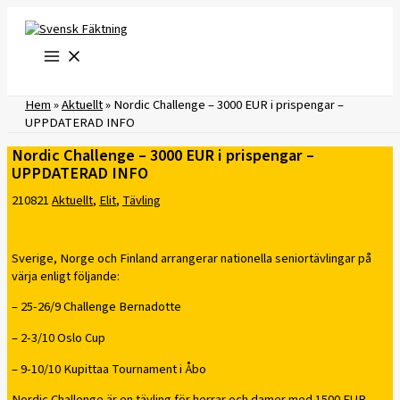
Hoppa
till
innehåll
Hem
»
Aktuellt
»
Nordic Challenge – 3000 EUR i prispengar –
UPPDATERAD INFO
Nordic Challenge – 3000 EUR i prispengar –
UPPDATERAD INFO
210821
Aktuellt
,
Elit
,
Tävling
Sverige, Norge och Finland arrangerar nationella seniortävlingar på
värja enligt följande:
– 25-26/9 Challenge Bernadotte
– 2-3/10 Oslo Cup
– 9-10/10 Kupittaa Tournament i Åbo
Nordic Challenge är en tävling för herrar och damer med 1500 EUR