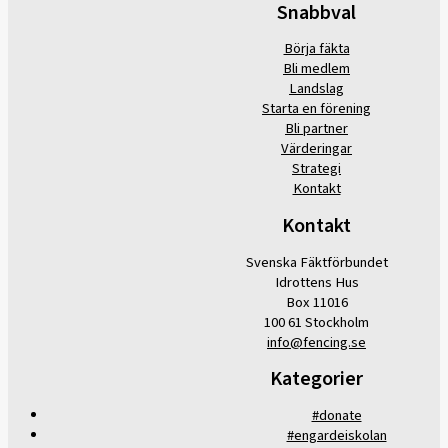
Snabbval
Börja fäkta
Bli medlem
Landslag
Starta en förening
Bli partner
Värderingar
Strategi
Kontakt
Kontakt
Svenska Fäktförbundet
Idrottens Hus
Box 11016
100 61 Stockholm
info@fencing.se
Kategorier
#donate
#engardeiskolan