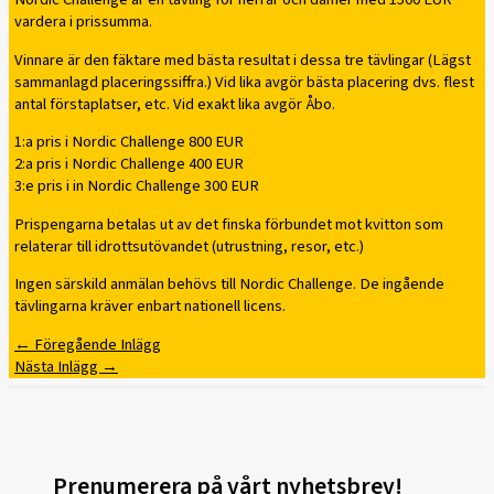
vardera i prissumma.
Vinnare är den fäktare med bästa resultat i dessa tre tävlingar (Lägst
sammanlagd placeringssiffra.) Vid lika avgör bästa placering dvs. flest
antal förstaplatser, etc. Vid exakt lika avgör Åbo.
1:a pris i Nordic Challenge 800 EUR
2:a pris i Nordic Challenge 400 EUR
3:e pris i in Nordic Challenge 300 EUR
Prispengarna betalas ut av det finska förbundet mot kvitton som
relaterar till idrottsutövandet (utrustning, resor, etc.)
Ingen särskild anmälan behövs till Nordic Challenge. De ingående
tävlingarna kräver enbart nationell licens.
←
Föregående Inlägg
Nästa Inlägg
→
Prenumerera på vårt nyhetsbrev!