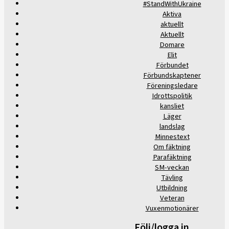
#StandWithUkraine
Aktiva
aktuellt
Aktuellt
Domare
Elit
Förbundet
Förbundskaptener
Föreningsledare
Idrottspolitik
kansliet
Läger
landslag
Minnestext
Om fäktning
Parafäktning
SM-veckan
Tävling
Utbildning
Veteran
Vuxenmotionärer
Följ/logga in