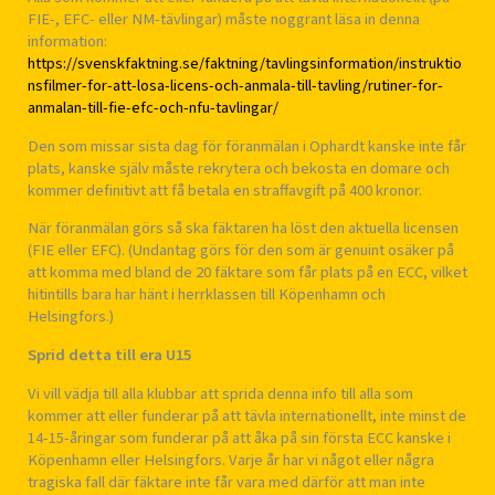
FIE-, EFC- eller NM-tävlingar) måste noggrant läsa in denna
information:
https://svenskfaktning.se/faktning/tavlingsinformation/instruktio
nsfilmer-for-att-losa-licens-och-anmala-till-tavling/rutiner-for-
anmalan-till-fie-efc-och-nfu-tavlingar/
Den som missar sista dag för föranmälan i Ophardt kanske inte får
plats, kanske själv måste rekrytera och bekosta en domare och
kommer definitivt att få betala en straffavgift på 400 kronor.
När föranmälan görs så ska fäktaren ha löst den aktuella licensen
(FIE eller EFC). (Undantag görs för den som är genuint osäker på
att komma med bland de 20 fäktare som får plats på en ECC, vilket
hitintills bara har hänt i herrklassen till Köpenhamn och
Helsingfors.)
Sprid detta till era U15
Vi vill vädja till alla klubbar att sprida denna info till alla som
kommer att eller funderar på att tävla internationellt, inte minst de
14-15-åringar som funderar på att åka på sin första ECC kanske i
Köpenhamn eller Helsingfors. Varje år har vi något eller några
tragiska fall där fäktare inte får vara med därför att man inte