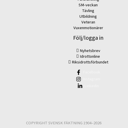
SM-veckan
Tävling
Utbildning
Veteran
Vuxenmotionärer
Följ/logga in
Nyhetsbrev
Idrottonline
Riksidrottsförbundet
Facebook
Instagram
Linkedin
COPYRIGHT SVENSK FÄKTNING 1904–2026