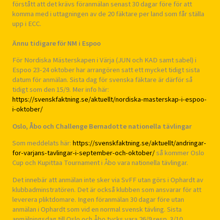
förstått att det krävs föranmälan senast 30 dagar före för att
komma med i uttagningen av de 20 fäktare per land som får ställa
upp i ECC.
Ännu tidigare för NM i Espoo
För Nordiska Mästerskapen i Värja (JUN och KAD samt sabel) i
Espoo 23-24 oktober har arrangören satt ett mycket tidigt sista
datum för anmälan. Sista dag för svenska fäktare är därför så
tidigt som den 15/9. Mer info här:
https://svenskfaktning.se/aktuellt/nordiska-masterskap-i-espoo-
i-oktober/
Oslo, Åbo och Challenge Bernadotte nationella tävlingar
Som meddelats här:
https://svenskfaktning.se/aktuellt/andringar-
for-varjans-tavlingar-i-september-och-oktober/
så kommer Oslo
Cup och Kupittaa Tournament i Åbo vara nationella tävlingar.
Det innebär att anmälan inte sker via SvFF utan görs i Ophardt av
klubbadminstratören. Det är också klubben som ansvarar för att
leverera pliktdomare. Ingen föranmälan 30 dagar före utan
anmälan i Ophardt som vid en normal svensk tävling. Sista
anmälningsdag till Oslo och Åbo tycks vara 26/9 resp. 3/10.