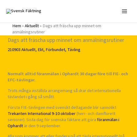
Hoppa
till
innehåll
Hem
»
Aktuellt
»
Dags att fräscha upp minnet om
anmälningsrutiner
Dags att fräscha upp minnet om anmälningsrutiner
210903
Aktuellt
,
Elit
,
Förbundet
,
Tävling
Normalt alltid föranmälan i Ophardt 30 dagar före till FIE- och
EFC-tävlingar.
Trots många inställda arrangemang så drar det internationella
tävlandet i gång så smått.
Första FIE-tävlingen med svenskt deltagande blir sannolikt
Trekanten International 9-10 oktober
(herr- och damflorett
seniorer). Sista dag för svenska fäktare att göra
föranmälan i
Ophardt
är den 9 september.
Alla som kommer att eller fundera på att tävla internationellt (på