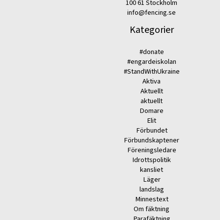
100 61 Stockholm
info@fencing.se
Kategorier
#donate
#engardeiskolan
#StandWithUkraine
Aktiva
Aktuellt
aktuellt
Domare
Elit
Förbundet
Förbundskaptener
Föreningsledare
Idrottspolitik
kansliet
Läger
landslag
Minnestext
Om fäktning
Parafäktning