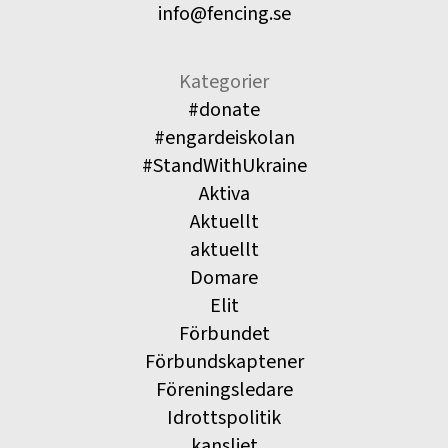
info@fencing.se
Kategorier
#donate
#engardeiskolan
#StandWithUkraine
Aktiva
Aktuellt
aktuellt
Domare
Elit
Förbundet
Förbundskaptener
Föreningsledare
Idrottspolitik
kansliet