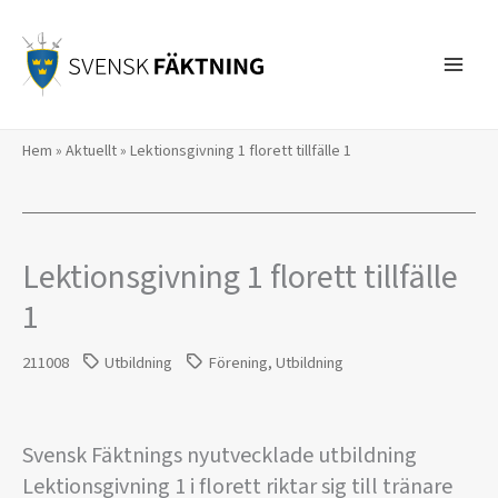
Hoppa
till
innehåll
Hem
»
Aktuellt
»
Lektionsgivning 1 florett tillfälle 1
Lektionsgivning 1 florett tillfälle
1
211008
Utbildning
Förening
,
Utbildning
Svensk Fäktnings nyutvecklade utbildning
Lektionsgivning 1 i florett riktar sig till tränare