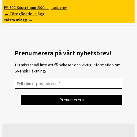
PM-ECC-Kopenhamn-2021_b
Ladda ner
←
Föregående Inlägg
Nästa Inlägg
→
Prenumerera på vårt nyhetsbrev!
Du missar väl inte att få nyheter och viktig information om
Svensk Fäktning?