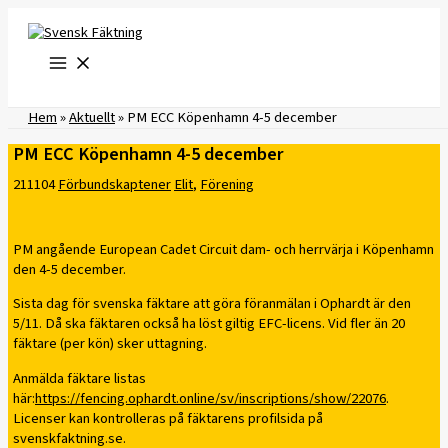
Hoppa
till
innehåll
Hem
»
Aktuellt
»
PM ECC Köpenhamn 4-5 december
PM ECC Köpenhamn 4-5 december
211104
Förbundskaptener
Elit
,
Förening
PM angående European Cadet Circuit dam- och herrvärja i Köpenhamn
den 4-5 december.
Sista dag för svenska fäktare att göra föranmälan i Ophardt är den
5/11. Då ska fäktaren också ha löst giltig EFC-licens. Vid fler än 20
fäktare (per kön) sker uttagning.
Anmälda fäktare listas
här:
https://fencing.ophardt.online/sv/inscriptions/show/22076
.
Licenser kan kontrolleras på fäktarens profilsida på
svenskfaktning.se.