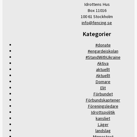
Idrottens Hus
Box 11016
100 61 Stockholm
info@fencing.se
Kategorier
#donate
#engardeiskolan
#StandWithUkraine
Aktiva
aktuellt
Aktuellt
Domare
Elit
Förbundet
Förbundskaptener
Föreningsledare
Idrottspolitik
kansliet
Läger
landslag
Minnestext