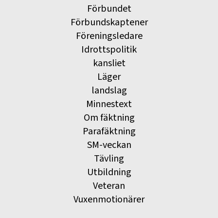
Förbundet
Förbundskaptener
Föreningsledare
Idrottspolitik
kansliet
Läger
landslag
Minnestext
Om fäktning
Parafäktning
SM-veckan
Tävling
Utbildning
Veteran
Vuxenmotionärer