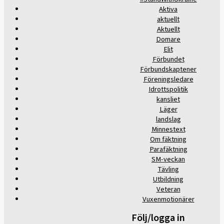
Aktiva
aktuellt
Aktuellt
Domare
Elit
Förbundet
Förbundskaptener
Föreningsledare
Idrottspolitik
kansliet
Läger
landslag
Minnestext
Om fäktning
Parafäktning
SM-veckan
Tävling
Utbildning
Veteran
Vuxenmotionärer
Följ/logga in