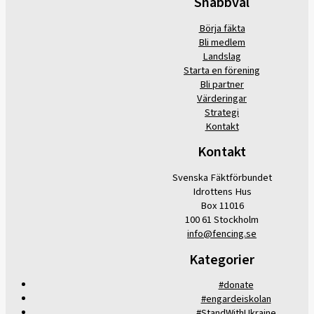
Snabbval
Börja fäkta
Bli medlem
Landslag
Starta en förening
Bli partner
Värderingar
Strategi
Kontakt
Kontakt
Svenska Fäktförbundet
Idrottens Hus
Box 11016
100 61 Stockholm
info@fencing.se
Kategorier
#donate
#engardeiskolan
#StandWithUkraine