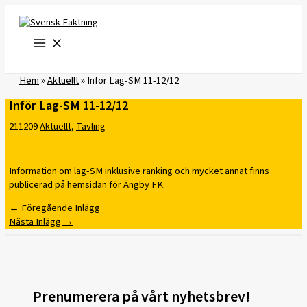
Hoppa
till
innehåll
Hem
»
Aktuellt
»
Inför Lag-SM 11-12/12
Inför Lag-SM 11-12/12
211209
Aktuellt
,
Tävling
Information om lag-SM inklusive ranking och mycket annat finns
publicerad på hemsidan för Ängby FK.
←
Föregående Inlägg
Nästa Inlägg
→
Prenumerera på vårt nyhetsbrev!