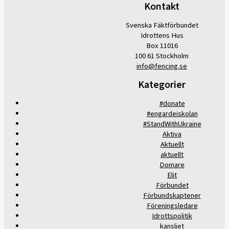
Kontakt
Svenska Fäktförbundet
Idrottens Hus
Box 11016
100 61 Stockholm
info@fencing.se
Kategorier
#donate
#engardeiskolan
#StandWithUkraine
Aktiva
Aktuellt
aktuellt
Domare
Elit
Förbundet
Förbundskaptener
Föreningsledare
Idrottspolitik
kansliet