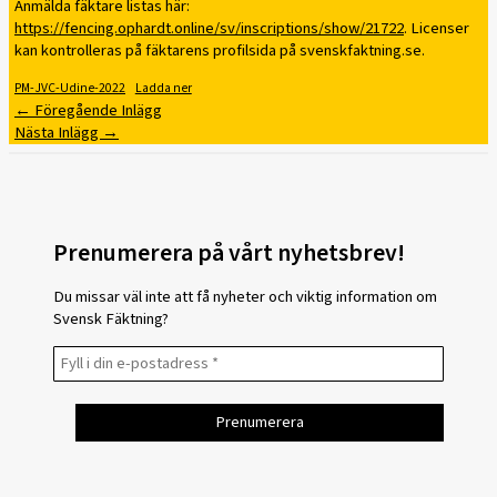
Anmälda fäktare listas här:
https://fencing.ophardt.online/sv/inscriptions/show/21722
. Licenser
kan kontrolleras på fäktarens profilsida på svenskfaktning.se.
PM-JVC-Udine-2022
Ladda ner
←
Föregående Inlägg
Nästa Inlägg
→
Prenumerera på vårt nyhetsbrev!
Du missar väl inte att få nyheter och viktig information om
Svensk Fäktning?