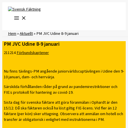
Hoppa
till
innehåll
Hem
»
Aktuellt
»
PM JVC Udine 8-9 januari
PM JVC Udine 8-9 januari
211214
Förbundskaptener
Nu finns tävlings-PM angående juniorvärldscuptävlingen i Udine den 9-
10 januari, dam- och herrvärja.
Särskilda förhållanden råder på grund av pandemirestriktioner och
FIE:s protokoll för hantering av covid-19.
Sista dag för svenska fäktare att göra föranmälan i Ophardt är den
15/12. Då ska fäktaren också ha löst giltig FIE-licens. Vid fler än 12
fäktare (per kön) sker uttagning. Observera att anmälan om hotell och
transfer är obligatorisk i enlighet med instruktionerna i PM.