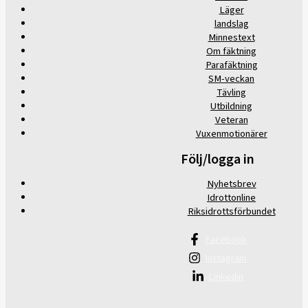
Läger
landslag
Minnestext
Om fäktning
Parafäktning
SM-veckan
Tävling
Utbildning
Veteran
Vuxenmotionärer
Följ/logga in
Nyhetsbrev
Idrottonline
Riksidrottsförbundet
Facebook
Instagram
Linkedin