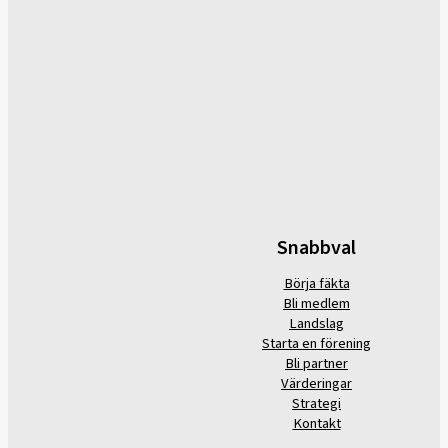
Snabbval
Börja fäkta
Bli medlem
Landslag
Starta en förening
Bli partner
Värderingar
Strategi
Kontakt