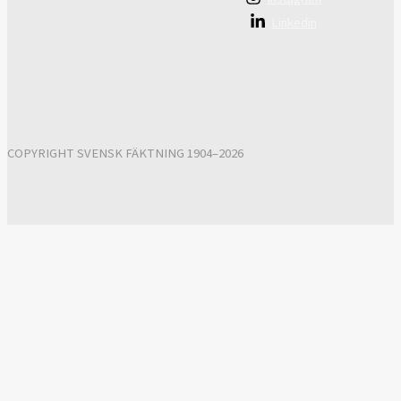
Linkedin
COPYRIGHT SVENSK FÄKTNING 1904–2026