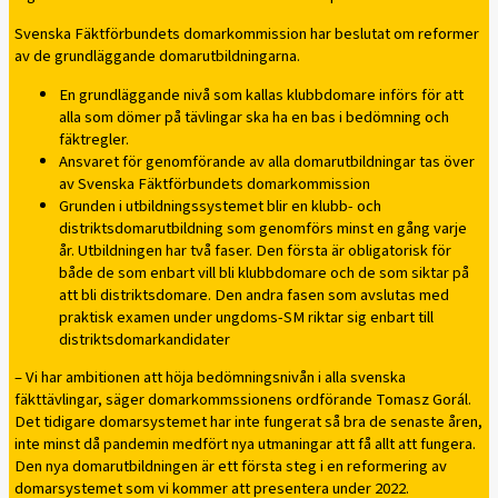
Svenska Fäktförbundets domarkommission har beslutat om reformer
av de grundläggande domarutbildningarna.
En grundläggande nivå som kallas klubbdomare införs för att
alla som dömer på tävlingar ska ha en bas i bedömning och
fäktregler.
Ansvaret för genomförande av alla domarutbildningar tas över
av Svenska Fäktförbundets domarkommission
Grunden i utbildningssystemet blir en klubb- och
distriktsdomarutbildning som genomförs minst en gång varje
år. Utbildningen har två faser. Den första är obligatorisk för
både de som enbart vill bli klubbdomare och de som siktar på
att bli distriktsdomare. Den andra fasen som avslutas med
praktisk examen under ungdoms-SM riktar sig enbart till
distriktsdomarkandidater
– Vi har ambitionen att höja bedömningsnivån i alla svenska
fäkttävlingar, säger domarkommssionens ordförande Tomasz Gorál.
Det tidigare domarsystemet har inte fungerat så bra de senaste åren,
inte minst då pandemin medfört nya utmaningar att få allt att fungera.
Den nya domarutbildningen är ett första steg i en reformering av
domarsystemet som vi kommer att presentera under 2022.