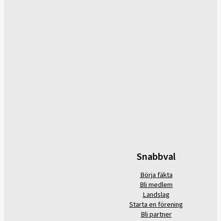
Snabbval
Börja fäkta
Bli medlem
Landslag
Starta en förening
Bli partner