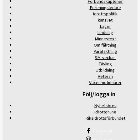
Förbundskaptener
Föreningsledare
Idrottspolitik
kansliet
Läger
landslag
Minnestext
Om fäktning
Parafäktning
SM-veckan
Tävling
Utbildning
Veteran
Vuxenmotionärer
Följ/logga in
Nyhetsbrev
Idrottonline
Riksidrottsförbundet
Facebook
Instagram