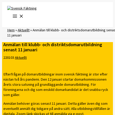
Hoppa
till
innehåll
Hem
»
Aktuellt
»
Anmälan till klubb- och distriktsdomarutbildning sena
11 januari
Anmälan till klubb- och distriktsdomarutbildning
senast 11 januari
220103
Aktuellt
Efterfrågan på domarutbildningar inom svensk fäktning är stor efter
nästan två års pandemi. Den 12 januari startar domarkommissionen
årets stora satsning på grundläggande domarutbildning. För
föreningarna och dig som enskild domarkandidat är det snabba ryck
som gäller.
Anmälan behöver göras senast 11 januari. Detta gäller även dig som
eventuellt anmält dig tidigare på andra sätt. Alla utbildningstillfällen är
digitala. Zoom-länk skickas ut till anmälda via e-post.