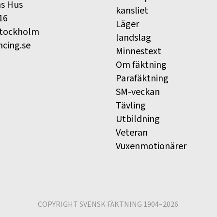
ns Hus
kansliet
16
Läger
Stockholm
landslag
ncing.se
Minnestext
Om fäktning
Parafäktning
SM-veckan
Tävling
Utbildning
Veteran
Vuxenmotionärer
COPYRIGHT SVENSK FÄKTNING 1904–2026