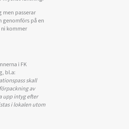
g men passerar
en genomförs på en
m ni kommer
ännerna i FK
, bl.a:
ationspass skall
 förpackning av
 upp intyg efter
stas i lokalen utom