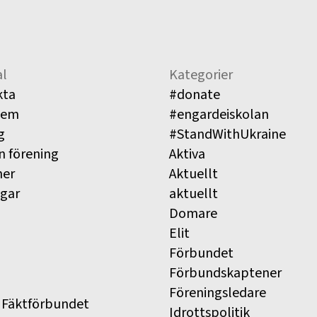
l
Kategorier
kta
#donate
lem
#engardeiskolan
g
#StandWithUkraine
n förening
Aktiva
ner
Aktuellt
ngar
aktuellt
Domare
Elit
Förbundet
Förbundskaptener
Föreningsledare
 Fäktförbundet
Idrottspolitik