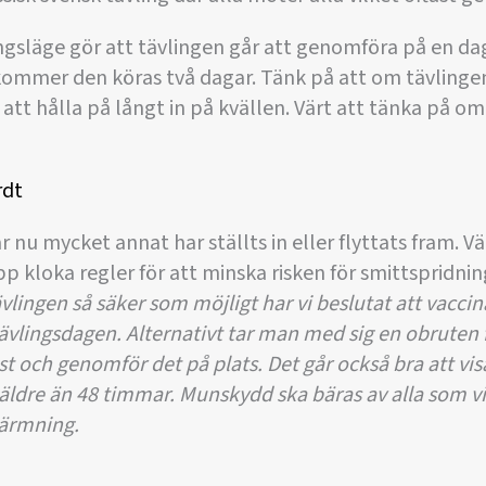
släge gör att tävlingen går att genomföra på en da
kommer den köras två dagar. Tänk på att om tävling
tt hålla på långt in på kvällen. Värt att tänka på o
rdt
r nu mycket annat har ställts in eller flyttats fram. V
 kloka regler för att minska risken för smittspridning
lingen så säker som möjligt har vi beslutat att vaccin
ävlingsdagen. Alternativt tar man med sig en obruten
t och genomför det på plats. Det går också bra att visa
 äldre än 48 timmar.
Munskydd ska bäras av alla som vi
värmning.