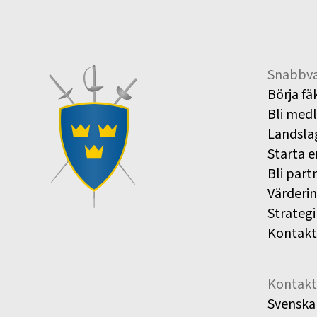
Snabbva
Börja fä
Bli med
Landsla
Starta e
Bli part
Värderi
Strategi
Kontakt
Kontakt
Svenska