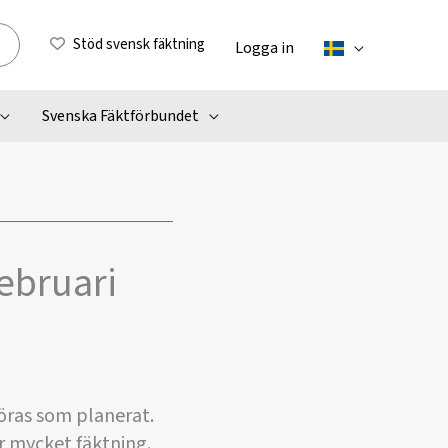
Stöd svensk fäktning
Logga in
Svenska Fäktförbundet
februari
öras som planerat.
er mycket fäktning.