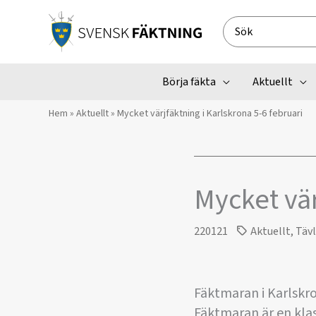
Hoppa
till
Search
innehåll
for:
Börja fäkta
Aktuellt
Hem
»
Aktuellt
»
Mycket värjfäktning i Karlskrona 5-6 februari
Mycket vär
220121
Aktuellt
,
Täv
Fäktmaran i Karlskr
Fäktmaran är en klass