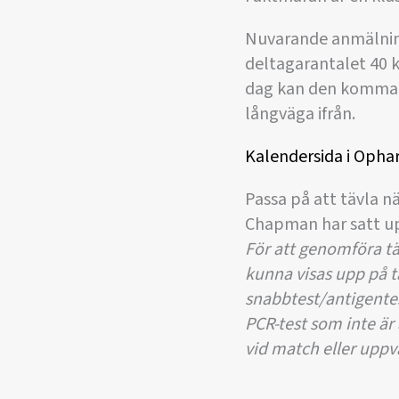
Nuvarande anmälning
deltagarantalet 40 
dag kan den komma a
långväga ifrån.
Kalendersida i Opha
Passa på att tävla nä
Chapman har satt upp
För att genomföra täv
kunna visas upp på t
snabbtest/antigentes
PCR-test som inte är
vid match eller upp