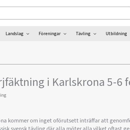
Landslag
Föreningar
Tävling
Utbildning
jfäktning i Karlskrona 5-6 
ling
ona kommer om inget oförutsett inträffar att genomf
isk svensk tävling där alla möter alla vilket oftast g