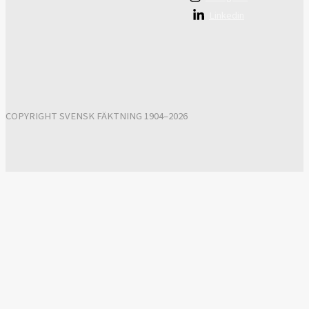
Linkedin
COPYRIGHT SVENSK FÄKTNING 1904–2026