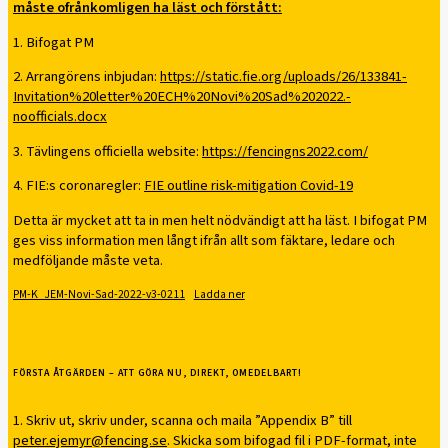
måste ofrånkomligen ha läst och förstått:
1. Bifogat PM
2. Arrangörens inbjudan:
https://static.fie.org/uploads/26/133841-
Invitation%20letter%20ECH%20Novi%20Sad%202022.-
noofficials.docx
3. Tävlingens officiella website:
https://fencingns2022.com/
4. FIE:s coronaregler:
FIE outline risk-mitigation Covid-19
Detta är mycket att ta in men helt nödvändigt att ha läst. I bifogat PM
ges viss information men långt ifrån allt som fäktare, ledare och
medföljande måste veta.
PM-K_JEM-Novi-Sad-2022-v3-0211
Ladda ner
FÖRSTA ÅTGÄRDEN – ATT GÖRA NU, DIREKT, OMEDELBART!
1. Skriv ut, skriv under, scanna och maila ”Appendix B” till
peter.ejemyr@fencing.se
. Skicka som bifogad fil i PDF-format, inte