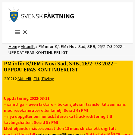
Hoppa
till
innehåll
Hem
»
Aktuellt
»
PM inför K/JEM i Novi Sad, SRB, 26/2-7/3 2022 –
UPPDATERAS KONTINUERLIGT
PM inför K/JEM i Novi Sad, SRB, 26/2-7/3 2022 –
UPPDATERAS KONTINUERLIGT
220212
Aktuellt
,
Elit
,
Tävling
Uppdatering 2022-03-11:
– samtliga – även fäktare – bokar själv sin transfer tillsammans
med resekamrater eller familj. Se sid 4 i PM!
– nya uppgifter om hur åskådare ska få ackreditering till
tävlingshallen. Se sid 5 i PM!
Medföljande måste senast den 18 mars skicka ett digitalt
porträttfoto till
peter.ejemyr@fencing.se
Detta foto MÅSTE vara