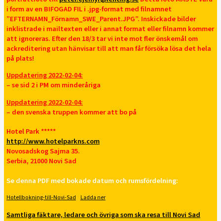
i form av en BIFOGAD FIL i .jpg-format med filnamnet
”EFTERNAMN_Förnamn_SWE_Parent.JPG”. Inskickade bilder
inklistrade i mailtexten eller i annat format eller filnamn kommer
att ignoreras. Efter den 18/3 tar vi inte mot fler önskemål om
ackreditering utan hänvisar till att man får försöka lösa det hela
på plats!
Uppdatering 2022-02-04:
– se sid 2 i PM om minderåriga
Uppdatering 2022-02-04:
– den svenska truppen kommer att bo på
Hotel Park *****
http://www.hotelparkns.com
Novosadskog Sajma 35.
Serbia, 21000 Novi Sad
Se
denn
a PDF med bokade datum och rumsfördelning:
Hotellbokning-till-Novi-Sad
Ladda ner
Samtliga fäktare, ledare och övriga som ska resa till Novi Sad