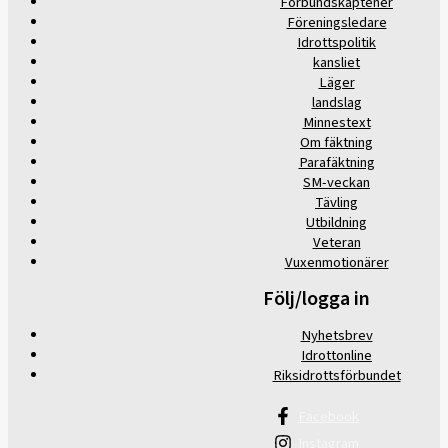
Förbundskaptener
Föreningsledare
Idrottspolitik
kansliet
Läger
landslag
Minnestext
Om fäktning
Parafäktning
SM-veckan
Tävling
Utbildning
Veteran
Vuxenmotionärer
Följ/logga in
Nyhetsbrev
Idrottonline
Riksidrottsförbundet
Facebook
Instagram