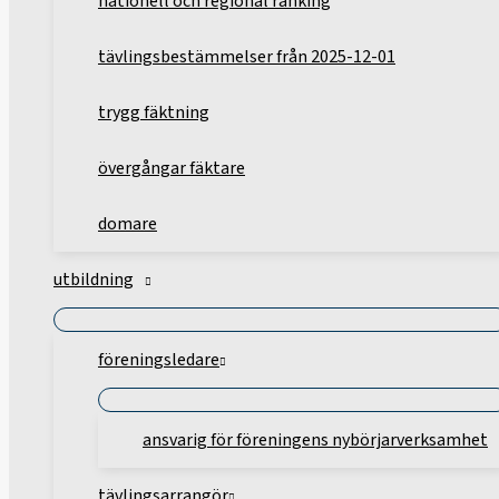
nationell och regional ranking
tävlingsbestämmelser från 2025-12-01
trygg fäktning
övergångar fäktare
domare
utbildning
föreningsledare
ansvarig för föreningens nybörjarverksamhet
tävlingsarrangör