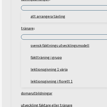
att arrangera tävling
tränare
svensk fäktnings utvecklingsmodell
fäktträning i grupp
lektionsgivning 1 värja
lektionsgivning i florett 1
domarutbildningar
utveckling fäktare eller tränare