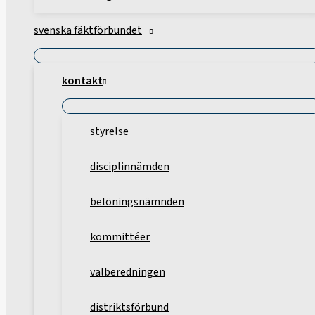
svenska fäktförbundet
kontakt
styrelse
disciplinnämden
belöningsnämnden
kommittéer
valberedningen
distriktsförbund