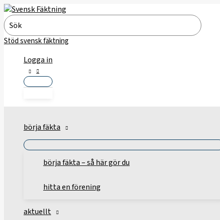
Hoppa
till
Search
innehåll
for:
Stöd svensk fäktning
Logga in
börja fäkta
börja fäkta – så här gör du
hitta en förening
aktuellt