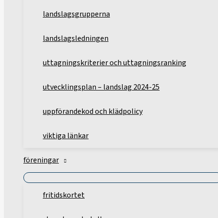
landslagsgrupperna
landslagsledningen
uttagningskriterier och uttagningsranking
utvecklingsplan – landslag 2024-25
uppförandekod och klädpolicy
viktiga länkar
föreningar
fritidskortet