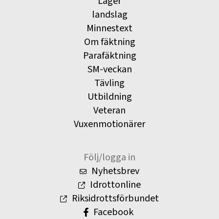
Läger
landslag
Minnestext
Om fäktning
Parafäktning
SM-veckan
Tävling
Utbildning
Veteran
Vuxenmotionärer
Följ/logga in
Nyhetsbrev
Idrottonline
Riksidrottsförbundet
Facebook