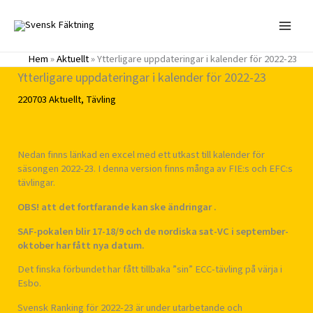
Hoppa
till
innehåll
Hem
»
Aktuellt
»
Ytterligare uppdateringar i kalender för 2022-23
Ytterligare uppdateringar i kalender för 2022-23
220703
Aktuellt
,
Tävling
Nedan finns länkad en excel med ett utkast till kalender för
säsongen 2022-23. I denna version finns många av FIE:s och EFC:s
tävlingar.
OBS! att det fortfarande kan ske ändringar .
SAF-pokalen blir 17-18/9 och de nordiska sat-VC i september-
oktober har fått nya datum.
Det finska förbundet har fått tillbaka ”sin” ECC-tävling på värja i
Esbo.
Svensk Ranking för 2022-23 är under utarbetande och