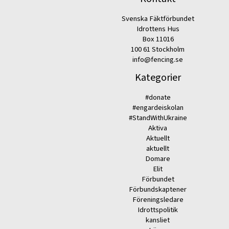
Svenska Fäktförbundet
Idrottens Hus
Box 11016
100 61 Stockholm
info@fencing.se
Kategorier
#donate
#engardeiskolan
#StandWithUkraine
Aktiva
Aktuellt
aktuellt
Domare
Elit
Förbundet
Förbundskaptener
Föreningsledare
Idrottspolitik
kansliet