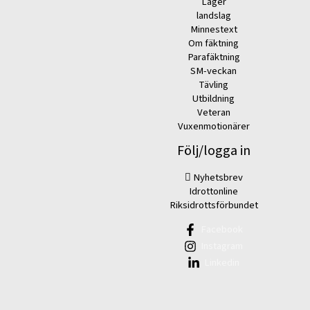
Läger
landslag
Minnestext
Om fäktning
Parafäktning
SM-veckan
Tävling
Utbildning
Veteran
Vuxenmotionärer
Följ/logga in
Nyhetsbrev
Idrottonline
Riksidrottsförbundet
Facebook
Instagram
Linkedin