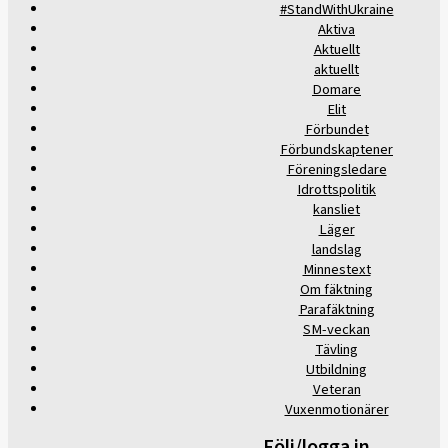
#StandWithUkraine
Aktiva
Aktuellt
aktuellt
Domare
Elit
Förbundet
Förbundskaptener
Föreningsledare
Idrottspolitik
kansliet
Läger
landslag
Minnestext
Om fäktning
Parafäktning
SM-veckan
Tävling
Utbildning
Veteran
Vuxenmotionärer
Följ/logga in