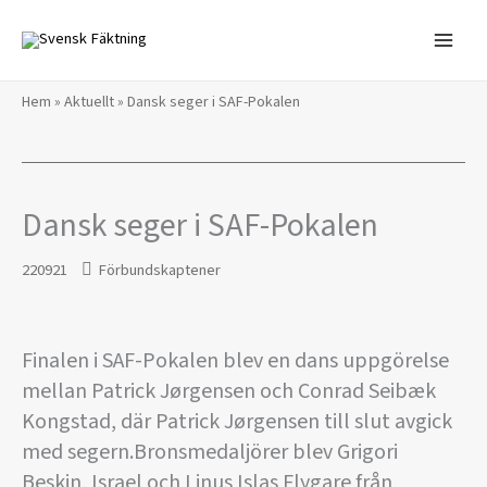
Hoppa
till
innehåll
Hem
»
Aktuellt
»
Dansk seger i SAF-Pokalen
Dansk seger i SAF-Pokalen
220921
Förbundskaptener
Finalen i SAF-Pokalen blev en dans uppgörelse
mellan Patrick Jørgensen och Conrad Seibæk
Kongstad, där Patrick Jørgensen till slut avgick
med segern.Bronsmedaljörer blev Grigori
Beskin, Israel och Linus Islas Flygare från