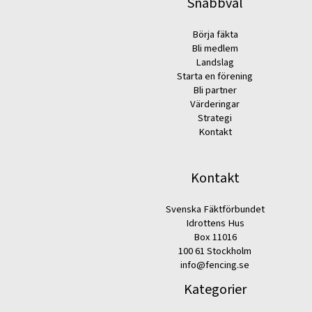
Snabbval
Börja fäkta
Bli medlem
Landslag
Starta en förening
Bli partner
Värderingar
Strategi
Kontakt
Kontakt
Svenska Fäktförbundet
Idrottens Hus
Box 11016
100 61 Stockholm
info@fencing.se
Kategorier