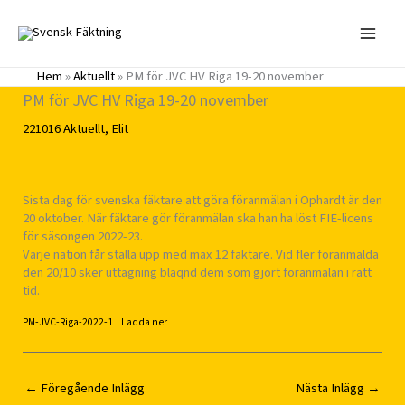
Hoppa
till
innehåll
Hem
»
Aktuellt
»
PM för JVC HV Riga 19-20 november
PM för JVC HV Riga 19-20 november
221016
Aktuellt
,
Elit
Sista dag för svenska fäktare att göra föranmälan i Ophardt är den
20 oktober. När fäktare gör föranmälan ska han ha löst FIE-licens
för säsongen 2022-23.
Varje nation får ställa upp med max 12 fäktare. Vid fler föranmälda
den 20/10 sker uttagning blaqnd dem som gjort föranmälan i rätt
tid.
PM-JVC-Riga-2022-1
Ladda ner
←
Föregående Inlägg
Nästa Inlägg
→