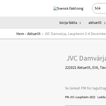
Hoppa
Search
till
for:
innehåll
börja fäkta
aktuellt
Hem
»
Aktuellt
»
JVC Damvärja, Laupheim 3-4 Decembe
JVC Damvärja
221021
Aktuellt
,
Elit
,
Täv
Se länkat PM för lagutta
PM-JVC-Laupheim-2022
Ladda 