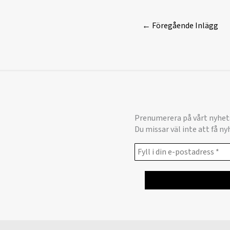
←
Föregående Inlägg
Prenumerera på vårt nyhet
Du missar väl inte att få n