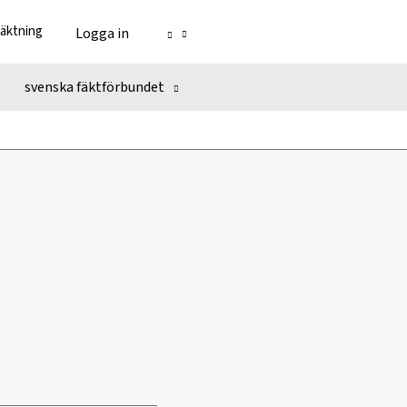
fäktning
Logga in
svenska fäktförbundet