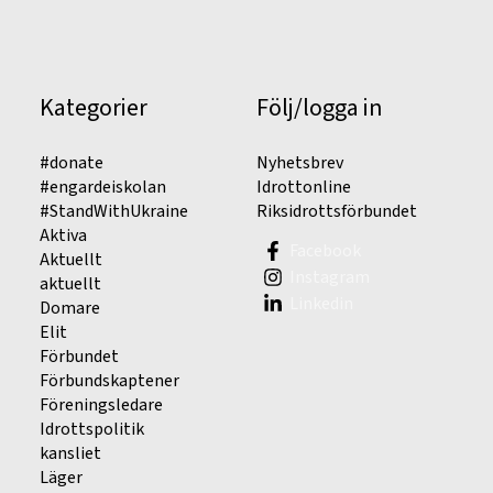
Kategorier
Följ/logga in
#donate
Nyhetsbrev
#engardeiskolan
Idrottonline
#StandWithUkraine
Riksidrottsförbundet
Aktiva
Facebook
Aktuellt
Instagram
aktuellt
Linkedin
Domare
Elit
Förbundet
Förbundskaptener
Föreningsledare
Idrottspolitik
kansliet
Läger