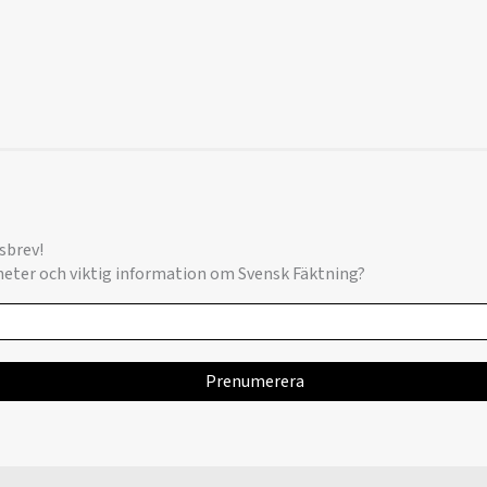
sbrev!
yheter och viktig information om Svensk Fäktning?