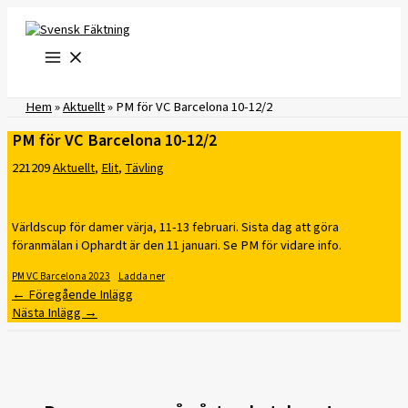
Hoppa
till
innehåll
Hem
»
Aktuellt
»
PM för VC Barcelona 10-12/2
PM för VC Barcelona 10-12/2
221209
Aktuellt
,
Elit
,
Tävling
Världscup för damer värja, 11-13 februari. Sista dag att göra
föranmälan i Ophardt är den 11 januari. Se PM för vidare info.
PM VC Barcelona 2023
Ladda ner
←
Föregående Inlägg
Nästa Inlägg
→