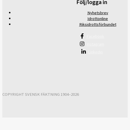
Följ/logga in
Nyhetsbrev
Idrottonline
Riksidrottsförbundet
Facebook
Instagram
Linkedin
COPYRIGHT SVENSK FÄKTNING 1904–2026