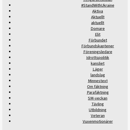
#StandWithUkraine
Aktiva
Aktuellt
aktuellt
Domare
Elit
Förbundet
Förbundskaptener
Föreningsledare
Idrottspolitik
kansliet
Läger
landslag
Minnestext
Om fäktning
Parafäktning
SM-veckan
Tävling
Utbildning
Veteran
Vuxenmotionärer