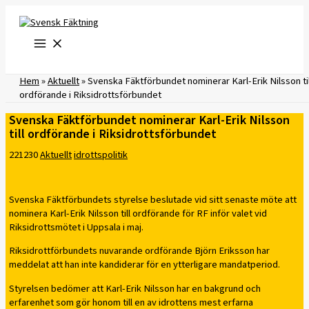
Hoppa
till
innehåll
Hem
»
Aktuellt
»
Svenska Fäktförbundet nominerar Karl-Erik Nilsson til
ordförande i Riksidrottsförbundet
Svenska Fäktförbundet nominerar Karl-Erik Nilsson
till ordförande i Riksidrottsförbundet
221230
Aktuellt
idrottspolitik
Svenska Fäktförbundets styrelse beslutade vid sitt senaste möte att
nominera Karl-Erik Nilsson till ordförande för RF inför valet vid
Riksidrottsmötet i Uppsala i maj.
Riksidrottförbundets nuvarande ordförande Björn Eriksson har
meddelat att han inte kandiderar för en ytterligare mandatperiod.
Styrelsen bedömer att Karl-Erik Nilsson har en bakgrund och
erfarenhet som gör honom till en av idrottens mest erfarna