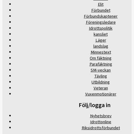
Elit
Förbundet
Förbundskaptener
Föreningsledare
Idrottspolitik
kansliet
Läger
landslag
Minnestext
Om fäktning
Parafäktning
SM-veckan
Tävling
Utbildning
Veteran
Vuxenmotionärer
Följ/logga in
Nyhetsbrev
Idrottonline
Riksidrottsförbundet