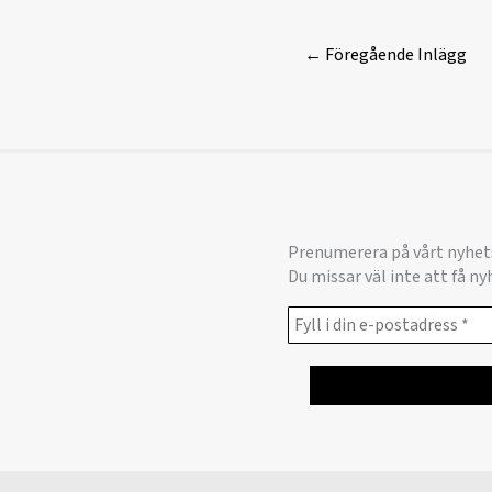
←
Föregående Inlägg
Prenumerera på vårt nyhet
Du missar väl inte att få n