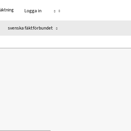
fäktning
Logga in
svenska fäktförbundet