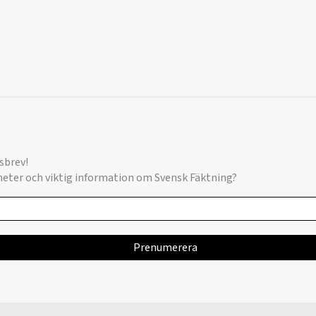
sbrev!
yheter och viktig information om Svensk Fäktning?