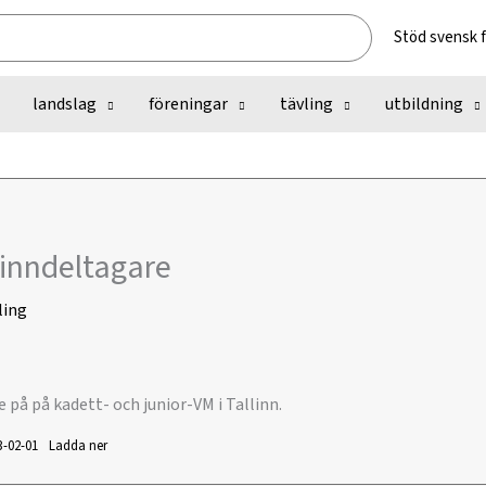
Stöd svensk 
landslag
föreningar
tävling
utbildning
llinndeltagare
ling
e på på kadett- och junior-VM i Tallinn.
3-02-01
Ladda ner