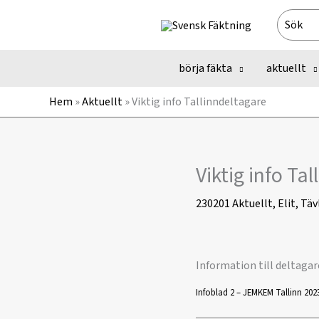
Hoppa
Search
till
for:
innehåll
börja fäkta
aktuellt
Hem
»
Aktuellt
»
Viktig info Tallinndeltagare
Viktig info Ta
230201
Aktuellt
,
Elit
,
Täv
Information till deltagar
Infoblad 2 – JEMKEM Tallinn 202