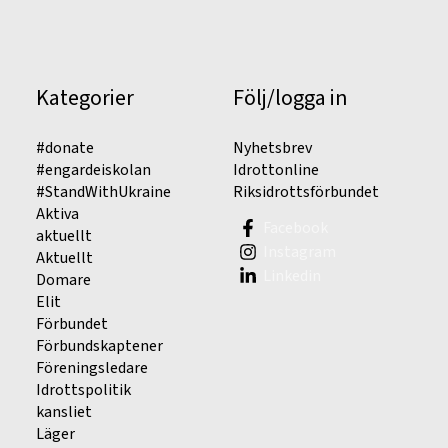
Kategorier
Följ/logga in
#donate
Nyhetsbrev
#engardeiskolan
Idrottonline
#StandWithUkraine
Riksidrottsförbundet
Aktiva
Facebook
aktuellt
Instagram
Aktuellt
Linkedin
Domare
Elit
Förbundet
Förbundskaptener
Föreningsledare
Idrottspolitik
kansliet
Läger