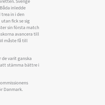
loretten. Sverige
 Båda inledde
trea in i den
tan fick se sig
ter sin första match
skorna avancera till
i måste få till
r de varit ganska
t att stämma bättre i
rkommissionens
för Danmark.