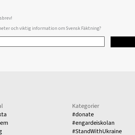
sbrev!
yheter och viktig information om Svensk Fäktning?
l
Kategorier
kta
#donate
lem
#engardeiskolan
g
#StandWithUkraine