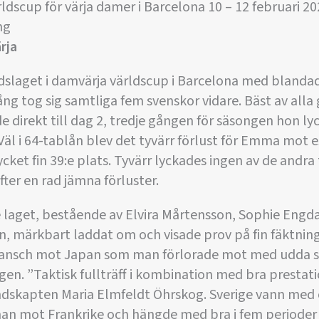
ldscup för värja damer i Barcelona 10 – 12 februari 20
ng
rja
dslaget i damvärja världscup i Barcelona med blandad
g tog sig samtliga fem svenskor vidare. Bäst av alla
 direkt till dag 2, tredje gången för säsongen hon ly
. Väl i 64-tablån blev det tyvärr förlust för Emma mot
ket fin 39:e plats. Tyvärr lyckades ingen av de andra 
fter en rad jämna förluster.
 laget, bestående av Elvira Mårtensson, Sophie Eng
 märkbart laddat om och visade prov på fin fäktning 
vansch mot Japan som man förlorade mot med udda st
en. ”Taktisk fullträff i kombination med bra prestatio
ndskapten Maria Elmfeldt Öhrskog. Sverige vann med ö
man mot Frankrike och hängde med bra i fem perioder