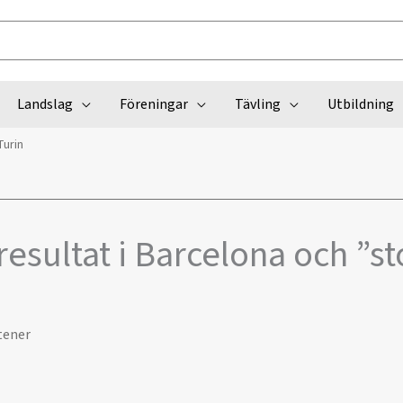
Landslag
Föreningar
Tävling
Utbildning
Turin
esultat i Barcelona och ”sto
tener