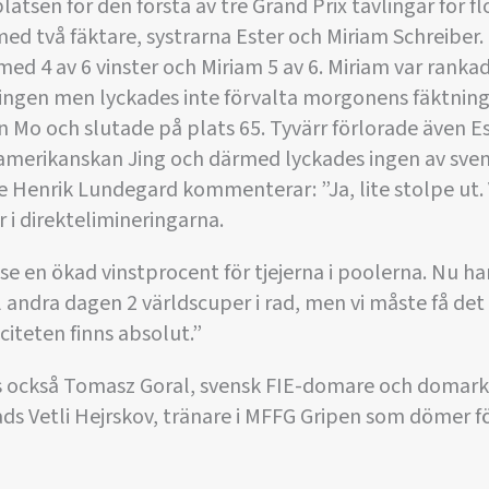
platsen för den första av tre Grand Prix tävlingar för f
ed två fäktare, systrarna Ester och Miriam Schreiber.
med 4 av 6 vinster och Miriam 5 av 6. Miriam var rankad 
ingen men lyckades inte förvalta morgonens fäktning u
 Mo och slutade på plats 65. Tyvärr förlorade även Es
 amerikanskan Jing och därmed lyckades ingen av sven
 Henrik Lundegard kommenterar: ”Ja, lite stolpe ut. V
 i direktelimineringarna.
n se en ökad vinstprocent för tjejerna i poolerna. Nu ha
ll andra dagen 2 världscuper i rad, men vi måste få de
iteten finns absolut.”
nns också Tomasz Goral, svensk FIE-domare och doma
ds Vetli Hejrskov, tränare i MFFG Gripen som dömer 