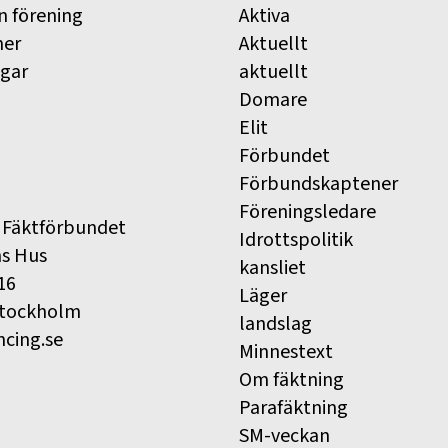
n förening
Aktiva
ner
Aktuellt
ngar
aktuellt
Domare
Elit
Förbundet
Förbundskaptener
Föreningsledare
 Fäktförbundet
Idrottspolitik
ns Hus
kansliet
16
Läger
Stockholm
landslag
ncing.se
Minnestext
Om fäktning
Parafäktning
SM-veckan