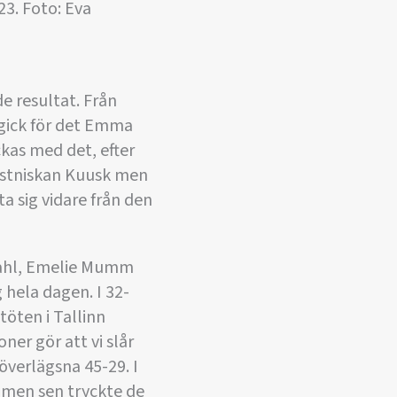
23. Foto: Eva
e resultat. Från
 gick för det Emma
ckas med det, efter
 estniskan Kuusk men
ta sig vidare från den
dahl, Emelie Mumm
hela dagen. I 32-
öten i Tallinn
ner gör att vi slår
verlägsna 45-29. I
 men sen tryckte de