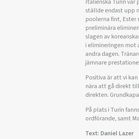
Italienska Turin var 
ställde endast upp m
poolerna fint, Ester 
preliminära eliminer
slagen av koreanskan
i elimineringen mot
andra dagen. Tränare
jämnare prestationer
Positiva är att vi ka
nära att gå direkt ti
direkten. Grundkapac
På plats i Turin fa
ordförande, samt Ma
Text: Daniel Lazer