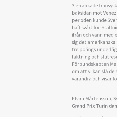
3:e-rankade fransys
baksidan mot Venezue
perioden kunde Sveri
haft svårt för. Stäl
ifrån och vann med e
sig det amerikanska 
tre poängs underläge
fäktning och slutresu
Förbundskapten Mar
om att vi kan slå de 
varandra och visar f
Elvira Mårtensson, S
Grand Prix Turin da