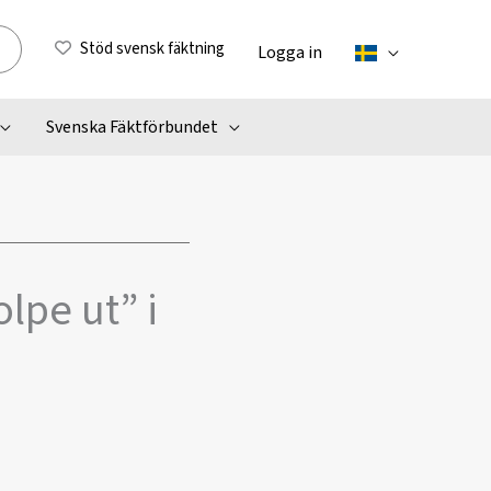
Stöd svensk fäktning
Logga in
Svenska Fäktförbundet
lpe ut” i