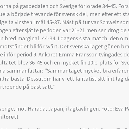
korna på gaspedalen och Sverige förlorade 34-45. För
la började trevande för svensk del, men efter ett star
ge ta vinsten i mål 45-37. Näst på tur var Schweiz som
lningen efter sjätte perioden var 21-21 men sen drog de
n bred marginal, 44-34. I dagens sista match, den om 
motståndet bli för svårt. Det svenska laget gör en bra
 inför period 9. Ankaret Emma Fransson tvingades do
ltatet blev 36-45 och en mycket fin 10:e-plats för Sve
ia sammanfattar: ”Sammantaget mycket bra erfaren
allra bästa. Dessutom har vi ett fantatistiskt fint lag d
örtroende på bäst sätt.”
verige, mot Harada, Japan, i lagtävlingen. Foto: Eva 
mflorett