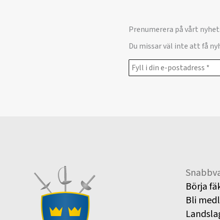
Prenumerera på vårt nyhet
Du missar väl inte att få n
Snabbva
Börja fä
Bli med
Landsla