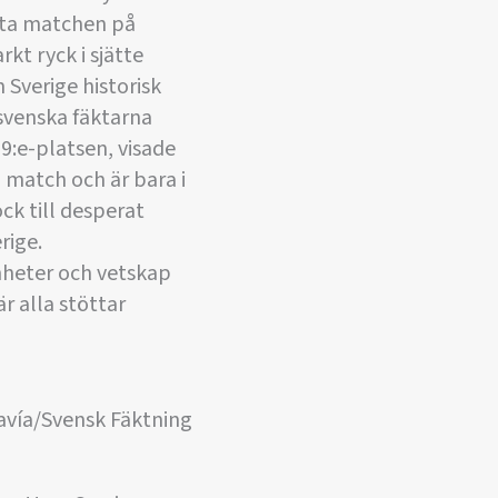
sta matchen på
kt ryck i sjätte
 Sverige historisk
 svenska fäktarna
9:e-platsen, visade
 match och är bara i
ck till desperat
rige.
heter och vetskap
är alla stöttar
Pavía/Svensk Fäktning