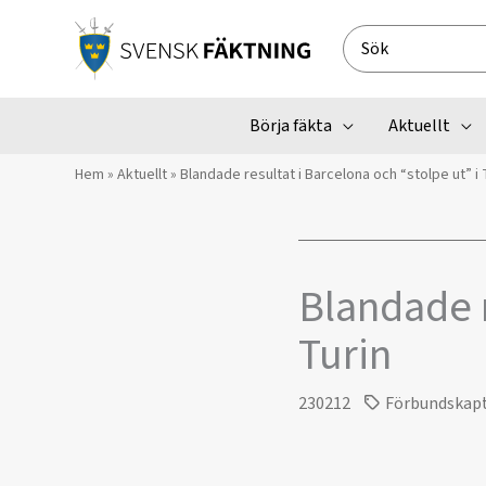
Hoppa
till
Search
innehåll
for:
Börja fäkta
Aktuellt
Hem
»
Aktuellt
»
Blandade resultat i Barcelona och “stolpe ut” i 
Blandade r
Turin
230212
Förbundskap