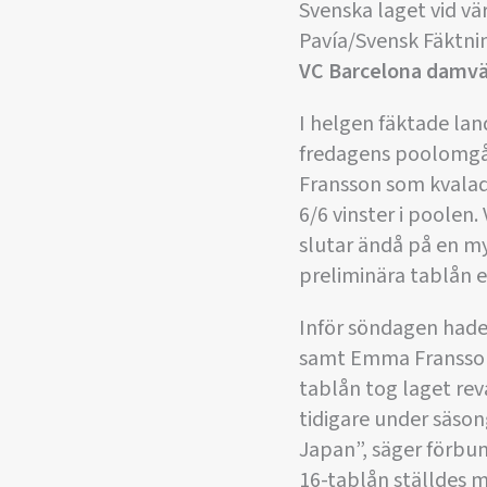
Svenska laget vid vär
Pavía/Svensk Fäktni
VC Barcelona damvä
I helgen fäktade lan
fredagens poolomgån
Fransson som kvalade
6/6 vinster i poolen
slutar ändå på en myc
preliminära tablån e
Inför söndagen hade
samt Emma Fransson,
tablån tog laget re
tidigare under säsong
Japan”, säger förbu
16-tablån ställdes 