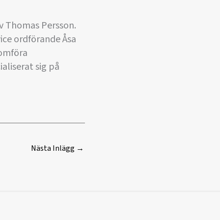
 av Thomas Persson.
ice ordförande Åsa
nomföra
aliserat sig på
Nästa Inlägg
→