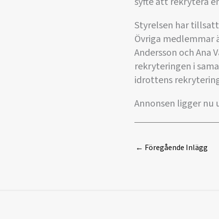
syfte att rekrytera 
Styrelsen har tillsa
Övriga medlemmar är
Andersson och Ana V
rekryteringen i sama
idrottens rekrytering
Annonsen ligger nu u
←
Föregående Inlägg