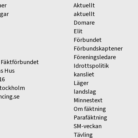
ner
Aktuellt
ngar
aktuellt
Domare
Elit
Förbundet
Förbundskaptener
Föreningsledare
 Fäktförbundet
Idrottspolitik
ns Hus
kansliet
16
Läger
Stockholm
landslag
ncing.se
Minnestext
Om fäktning
Parafäktning
SM-veckan
Tävling