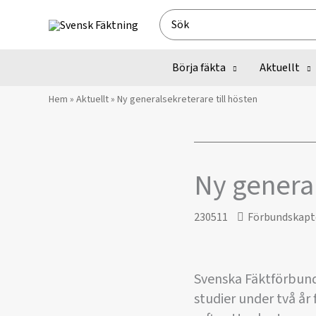
Hoppa
Search
till
for:
innehåll
Börja fäkta
Aktuellt
Hem
»
Aktuellt
»
Ny generalsekreterare till hösten
Ny general
230511
Förbundskapt
Svenska Fäktförbunde
studier under två år