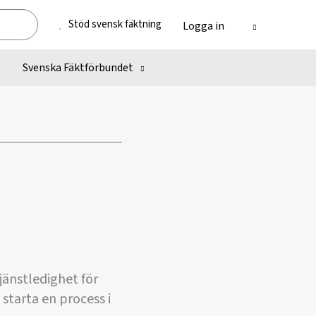
Stöd svensk fäktning
Logga in
Svenska Fäktförbundet
jänstledighet för
starta en process i