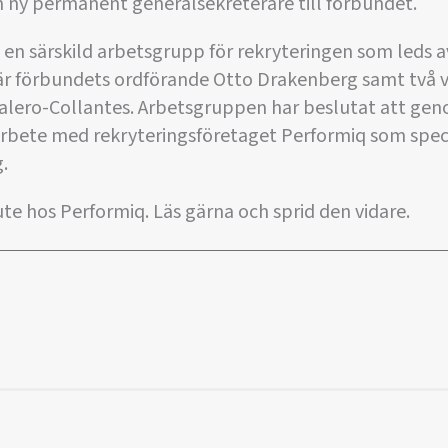
en ny permanent generalsekreterare till förbundet.
tt en särskild arbetsgrupp för rekryteringen som leds
 förbundets ordförande Otto Drakenberg samt två v
alero-Collantes. Arbetsgruppen har beslutat att ge
rbete med rekryteringsföretaget Performiq som speci
.
te hos Performiq. Läs gärna och sprid den vidare.