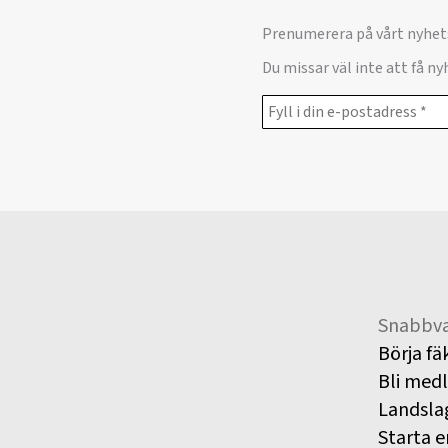
Prenumerera på vårt nyhet
Du missar väl inte att få n
Snabbva
Börja fä
Bli med
Landsla
Starta e