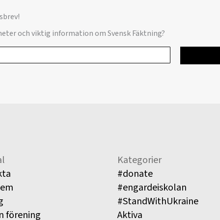
sbrev!
yheter och viktig information om Svensk Fäktning?
l
Kategorier
kta
#donate
lem
#engardeiskolan
g
#StandWithUkraine
n förening
Aktiva