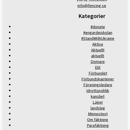
info@fencing.se
Kategorier
#donate
#engardeiskolan
#StandWithUkraine
Aktiva
Aktuellt
aktuellt
Domare
Elit
Förbundet
Förbundskaptener
Föreningsledare
Idrottspolitik
kansliet
Läger
landslag
Minnestext
Om fäktning
Parafäktning