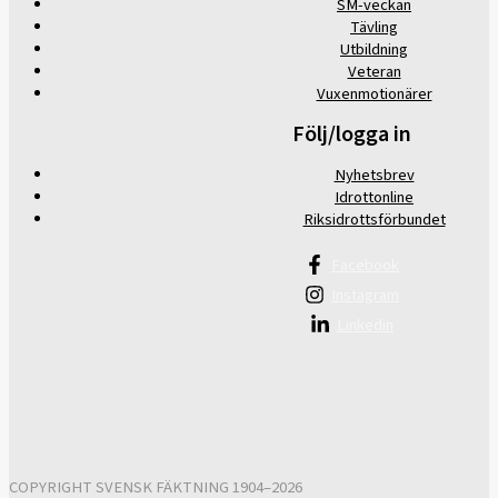
SM-veckan
Tävling
Utbildning
Veteran
Vuxenmotionärer
Följ/logga in
Nyhetsbrev
Idrottonline
Riksidrottsförbundet
Facebook
Instagram
Linkedin
COPYRIGHT SVENSK FÄKTNING 1904–2026