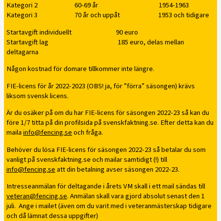
Kategori 2 60-69 år 1954-1963
Kategori 3 70 år och uppåt 1953 och tidigare
Startavgift individuellt 90 euro
Startavgift lag 185 euro, delas mellan
deltagarna
Någon kostnad för domare tillkommer inte längre.
FIE-licens för år 2022-2023 (OBS! ja, för ”förra” säsongen) krävs
liksom svensk licens.
Är du osäker på om du har FIE-licens för säsongen 2022-23 så kan du
före 1/7 titta på din profilsida på svenskfaktning.se. Efter detta kan du
maila
info@fencing.se
och fråga.
Behöver du lösa FIE-licens för säsongen 2022-23 så betalar du som
vanligt på svenskfaktning.se och mailar samtidigt (!) till
info@fencing.se
att din betalning avser säsongen 2022-23.
Intresseanmälan för deltagande i årets VM skall i ett mail sändas till
veteran@fencing.se
. Anmälan skall vara gjord absolut senast den 1
juli. Ange i mailet (även om du varit med i veteranmästerskap tidigare
och då lämnat dessa uppgifter)