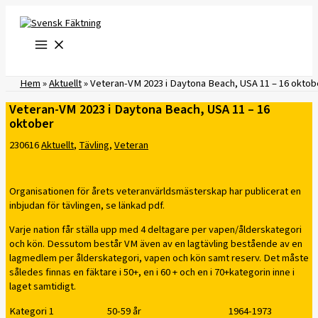
Hoppa
till
innehåll
Hem
»
Aktuellt
»
Veteran-VM 2023 i Daytona Beach, USA 11 – 16 oktob
Veteran-VM 2023 i Daytona Beach, USA 11 – 16
oktober
230616
Aktuellt
,
Tävling
,
Veteran
Organisationen för årets veteranvärldsmästerskap har publicerat en
inbjudan för tävlingen, se länkad pdf.
Varje nation får ställa upp med 4 deltagare per vapen/ålderskategori
och kön. Dessutom består VM även av en lagtävling bestående av en
lagmedlem per ålderskategori, vapen och kön samt reserv. Det måste
således finnas en fäktare i 50+, en i 60 + och en i 70+kategorin inne i
laget samtidigt.
Kategori 1 50-59 år 1964-1973