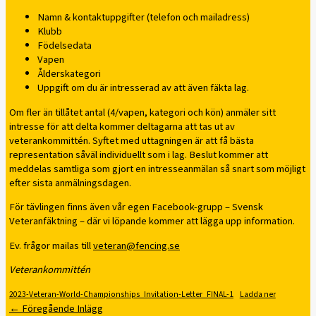
Namn & kontaktuppgifter (telefon och mailadress)
Klubb
Födelsedata
Vapen
Ålderskategori
Uppgift om du är intresserad av att även fäkta lag.
Om fler än tillåtet antal (4/vapen, kategori och kön) anmäler sitt
intresse för att delta kommer deltagarna att tas ut av
veterankommittén. Syftet med uttagningen är att få bästa
representation såväl individuellt som i lag. Beslut kommer att
meddelas samtliga som gjort en intresseanmälan så snart som möjligt
efter sista anmälningsdagen.
För tävlingen finns även vår egen Facebook-grupp – Svensk
Veteranfäktning – där vi löpande kommer att lägga upp information.
Ev. frågor mailas till
veteran@fencing.se
Veterankommittén
2023-Veteran-World-Championships_Invitation-Letter_FINAL-1
Ladda ner
←
Föregående Inlägg