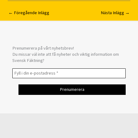
←
Föregående Inlägg
Nästa Inlägg
→
Prenumerera på vårt nyhetsbrev!
Du missar väl inte att få nyheter och viktig information om
Svensk Fäktning?