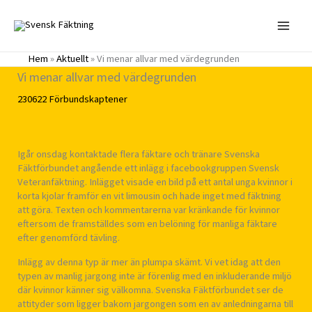
Hoppa
till
innehåll
Hem
»
Aktuellt
»
Vi menar allvar med värdegrunden
Vi menar allvar med värdegrunden
230622
Förbundskaptener
Igår onsdag kontaktade flera fäktare och tränare Svenska
Fäktförbundet angående ett inlägg i facebookgruppen Svensk
Veteranfäktning. Inlägget visade en bild på ett antal unga kvinnor i
korta kjolar framför en vit limousin och hade inget med fäktning
att göra. Texten och kommentarerna var kränkande för kvinnor
eftersom de framställdes som en belöning för manliga fäktare
efter genomförd tävling.
Inlägg av denna typ är mer än plumpa skämt. Vi vet idag att den
typen av manlig jargong inte är förenlig med en inkluderande miljö
där kvinnor känner sig välkomna. Svenska Fäktförbundet ser de
attityder som ligger bakom jargongen som en av anledningarna till