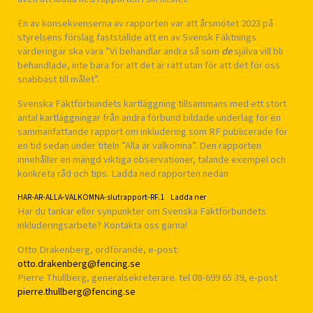
En av konsekvenserna av rapporten var att årsmötet 2023 på
styrelsens förslag fastställde att en av Svensk Fäktnings
värderingar ska vara ”Vi behandlar andra så som
de
själva vill bli
behandlade, inte bara för att det är rätt utan för att det för oss
snabbast till målet”.
Svenska Fäktförbundets kartläggning tillsammans med ett stort
antal kartläggningar från andra förbund bildade underlag för en
sammanfattande rapport om inkludering som RF publicerade för
en tid sedan under titeln ”Alla är välkomna”. Den rapporten
innehåller en mängd viktiga observationer, talande exempel och
konkreta råd och tips. Ladda ned rapporten nedan
HAR-AR-ALLA-VALKOMNA-slutrapport-RF.1
Ladda ner
Har du tankar eller synpunkter om Svenska Fäktförbundets
inkluderingsarbete? Kontakta oss gärna!
Otto Drakenberg, ordförande, e-post:
otto.drakenberg@fencing.se
Pierre Thullberg, generalsekreterare. tel 08-699 65 39, e-post
pierre.thullberg@fencing.se