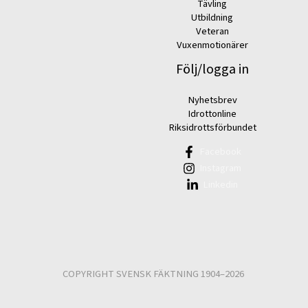
Tävling
Utbildning
Veteran
Vuxenmotionärer
Följ/logga in
Nyhetsbrev
Idrottonline
Riksidrottsförbundet
Facebook
Instagram
Linkedin
COPYRIGHT SVENSK FÄKTNING 1904–2026