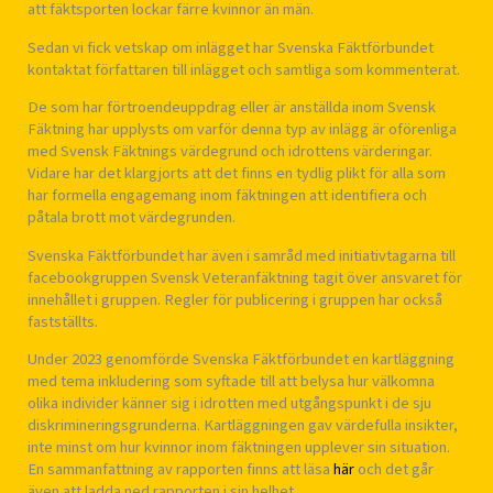
att fäktsporten lockar färre kvinnor än män.
Sedan vi fick vetskap om inlägget har Svenska Fäktförbundet
kontaktat författaren till inlägget och samtliga som kommenterat.
De som har förtroendeuppdrag eller är anställda inom Svensk
Fäktning har upplysts om varför denna typ av inlägg är oförenliga
med Svensk Fäktnings värdegrund och idrottens värderingar.
Vidare har det klargjorts att det finns en tydlig plikt för alla som
har formella engagemang inom fäktningen att identifiera och
påtala brott mot värdegrunden.
Svenska Fäktförbundet har även i samråd med initiativtagarna till
facebookgruppen Svensk Veteranfäktning tagit över ansvaret för
innehållet i gruppen. Regler för publicering i gruppen har också
fastställts.
Under 2023 genomförde Svenska Fäktförbundet en kartläggning
med tema inkludering som syftade till att belysa hur välkomna
olika individer känner sig i idrotten med utgångspunkt i de sju
diskrimineringsgrunderna. Kartläggningen gav värdefulla insikter,
inte minst om hur kvinnor inom fäktningen upplever sin situation.
En sammanfattning av rapporten finns att läsa
här
och det går
även att ladda ned rapporten i sin helhet.