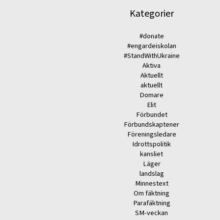
Kategorier
#donate
#engardeiskolan
#StandWithUkraine
Aktiva
Aktuellt
aktuellt
Domare
Elit
Förbundet
Förbundskaptener
Föreningsledare
Idrottspolitik
kansliet
Läger
landslag
Minnestext
Om fäktning
Parafäktning
SM-veckan