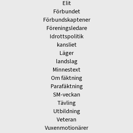
Elit
Förbundet
Förbundskaptener
Föreningsledare
Idrottspolitik
kansliet
Läger
landslag
Minnestext
Om fäktning
Parafäktning
SM-veckan
Tävling
Utbildning
Veteran
Vuxenmotionärer