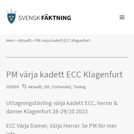
Hoppa
till
innehåll
Hem
»
Aktuellt
»
PM värja kadett ECC Klagenfurt
PM värja kadett ECC Klagenfurt
230918
Aktuellt
,
Elit
,
Förbundet
,
Tävling
Uttagningstävling värja kadett ECC, herrar &
damer Klagenfurt 28-29/10 2023
ECC Värja Damer, Värja Herrar. Se PM för mer