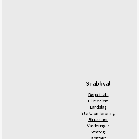
Snabbval
Börja fäkta
Bli medlem
Landslag
Starta en förening
Bli partner
Värderingar
Strategi
Kontakt