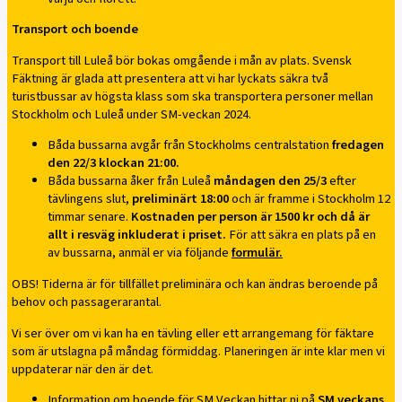
Transport och boende
Transport till Luleå bör bokas omgående i mån av plats. Svensk
Fäktning är glada att presentera att vi har lyckats säkra två
turistbussar av högsta klass som ska transportera personer mellan
Stockholm och Luleå under SM-veckan 2024.
Båda bussarna avgår från Stockholms centralstation
fredagen
den 22/3 klockan 21:00.
Båda bussarna åker från Luleå
måndagen den 25/3
efter
tävlingens slut,
preliminärt 18:00
och är framme i Stockholm 12
timmar senare.
Kostnaden per person är 1500 kr och då är
allt i resväg inkluderat i priset.
För att säkra en plats på en
av bussarna, anmäl er via följande
formulär.
OBS! Tiderna är för tillfället preliminära och kan ändras beroende på
behov och passagerarantal.
Vi ser över om vi kan ha en tävling eller ett arrangemang för fäktare
som är utslagna på måndag förmiddag. Planeringen är inte klar men vi
uppdaterar när den är det.
Information om boende för SM Veckan hittar ni på
SM veckans