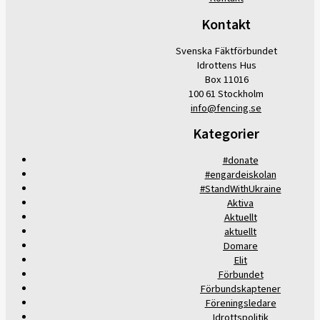
Kontakt
Svenska Fäktförbundet
Idrottens Hus
Box 11016
100 61 Stockholm
info@fencing.se
Kategorier
#donate
#engardeiskolan
#StandWithUkraine
Aktiva
Aktuellt
aktuellt
Domare
Elit
Förbundet
Förbundskaptener
Föreningsledare
Idrottspolitik