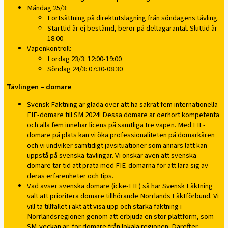
Måndag 25/3:
Fortsättning på direktutslagning från söndagens tävling.
Starttid är ej bestämd, beror på deltagarantal. Sluttid är
18.00
Vapenkontroll:
Lördag 23/3: 12:00-19:00
Söndag 24/3: 07:30-08:30
Tävlingen – domare
Svensk Fäktning är glada över att ha säkrat fem internationella
FIE-domare till SM 2024! Dessa domare är oerhört kompetenta
och alla fem innehar licens på samtliga tre vapen. Med FIE-
domare på plats kan vi öka professionaliteten på domarkåren
och vi undviker samtidigt jävsituationer som annars lätt kan
uppstå på svenska tävlingar. Vi önskar även att svenska
domare tar tid att prata med FIE-domarna för att lära sig av
deras erfarenheter och tips.
Vad avser svenska domare (icke-FIE) så har Svensk Fäktning
valt att prioritera domare tillhörande Norrlands Fäktförbund. Vi
vill ta tillfället i akt att visa upp och stärka fäktning i
Norrlandsregionen genom att erbjuda en stor plattform, som
SM-veckan är, för domare från lokala regionen. Därefter