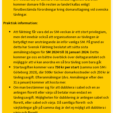
kommer domare från resten av landet kallas enligt
förutbestämda förordningar kring domaruttagning vid svenska
tävlingar.
Praktisk information:
Att fäktning får vara del av SM-veckan är ett stort privilegium,
men det innebär också att organisationen av tävlingen är
betydligt mer ansträngande än inför vanliga SM. På grund av
detta har Svensk Fäktning beslutat att sätta sista
anmälningsdagen för
SM 2024 till 31 januari 2024
. Detta
kommer ge oss en bättre överblick över deltagarantalet och
möjliggör att vi kan anordna en så bra tävling som bara går.
Startavgiften kommer vara
750 kr per start
(samma som SM i
Göteborg 2023), där 500kr täcker domarkostnader och 250 kr är
tävlingsavgift. Efteranmälningar (dvs. Anmälningar efter den
31:a januari) kommer att kosta mer.
Om man bestämmer sig för att dubblera i sabel och en av
antingen florett eller värja så betalar man endast en
tävlingsavgift. Möjligheten för dubblering är antingen sabel och
florett, eller sabel och värja. Då samtliga florett- och
värjtävlingar går på samma dag är det ej möjligt att dubblera i
värja och florett.