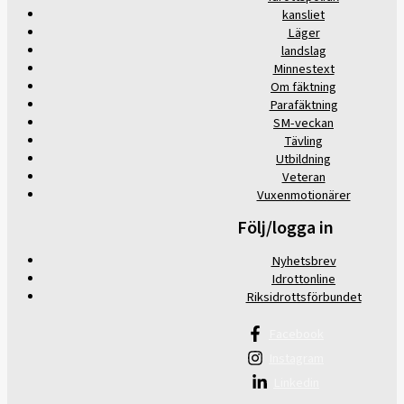
kansliet
Läger
landslag
Minnestext
Om fäktning
Parafäktning
SM-veckan
Tävling
Utbildning
Veteran
Vuxenmotionärer
Följ/logga in
Nyhetsbrev
Idrottonline
Riksidrottsförbundet
Facebook
Instagram
Linkedin