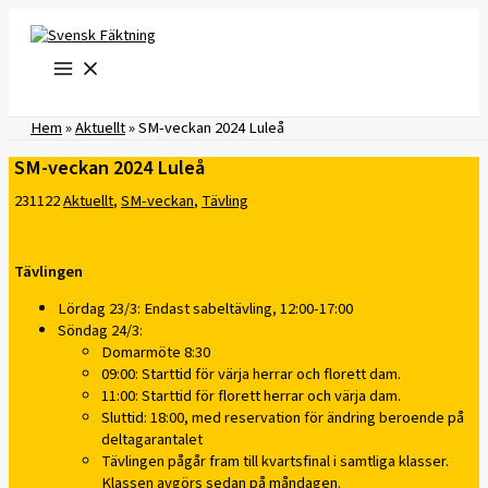
Hoppa
till
innehåll
Hem
»
Aktuellt
»
SM-veckan 2024 Luleå
SM-veckan 2024 Luleå
231122
Aktuellt
,
SM-veckan
,
Tävling
Tävlingen
Lördag 23/3: Endast sabeltävling, 12:00-17:00
Söndag 24/3:
Domarmöte 8:30
09:00: Starttid för värja herrar och florett dam.
11:00: Starttid för florett herrar och värja dam.
Sluttid: 18:00, med reservation för ändring beroende på
deltagarantalet
Tävlingen pågår fram till kvartsfinal i samtliga klasser.
Klassen avgörs sedan på måndagen.