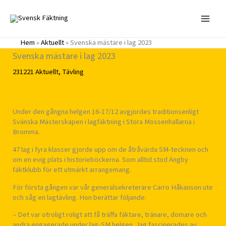
Hoppa
till
innehåll
Hem
»
Aktuellt
»
Svenska mästare i lag 2023
Svenska mästare i lag 2023
231221
Aktuellt
,
Tävling
Under den gångna helgen 16-17/12 avgjordes traditionsenligt
Svänska Mästerskapen i lagfäktning i Stora Mossenhallarna i
Bromma.
47 lag i fyra klasser gjorde upp om de åtråvärda SM-tecknen och
om en evig plats i historieböckerna. Som alltid stod Ängby
fäktklubb för ett utmärkt arrangemang.
För första gången var vår generalsekreterare Carro Håkanson ute
och såg en lagtävling. Hon berättar följande:
– Det var otroligt roligt att få träffa fäktare, tränare, domare och
andra engagerade under lag-SM helgen. Jag fascinerades av