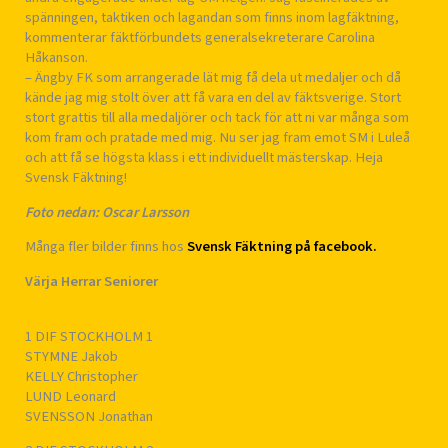
spänningen, taktiken och lagandan som finns inom lagfäktning,
kommenterar fäktförbundets generalsekreterare Carolina
Håkanson.
– Ängby FK som arrangerade lät mig få dela ut medaljer och då
kände jag mig stolt över att få vara en del av fäktsverige. Stort
stort grattis till alla medaljörer och tack för att ni var många som
kom fram och pratade med mig. Nu ser jag fram emot SM i Luleå
och att få se högsta klass i ett individuellt mästerskap. Heja
Svensk Fäktning!
Foto nedan: Oscar Larsson
Många fler bilder finns hos
Svensk Fäktning på facebook.
Värja Herrar Seniorer
1 DIF STOCKHOLM 1
STYMNE Jakob
KELLY Christopher
LUND Leonard
SVENSSON Jonathan