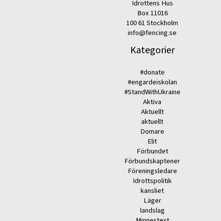
Idrottens Hus
Box 11016
100 61 Stockholm
info@fencing.se
Kategorier
#donate
#engardeiskolan
#StandWithUkraine
Aktiva
Aktuellt
aktuellt
Domare
Elit
Förbundet
Förbundskaptener
Föreningsledare
Idrottspolitik
kansliet
Läger
landslag
Minnestext