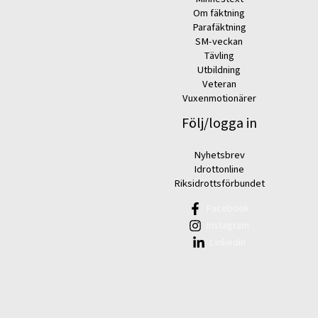
Om fäktning
Parafäktning
SM-veckan
Tävling
Utbildning
Veteran
Vuxenmotionärer
Följ/logga in
Nyhetsbrev
Idrottonline
Riksidrottsförbundet
Facebook
Instagram
Linkedin