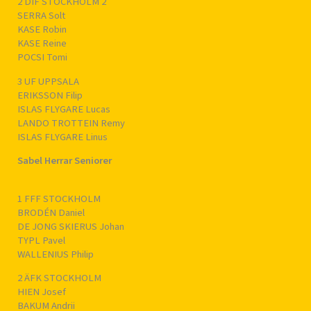
2 DIF STOCKHOLM 2
SERRA Solt
KASE Robin
KASE Reine
POCSI Tomi
3 UF UPPSALA
ERIKSSON Filip
ISLAS FLYGARE Lucas
LANDO TROTTEIN Remy
ISLAS FLYGARE Linus
Sabel Herrar Seniorer
1 FFF STOCKHOLM
BRODÉN Daniel
DE JONG SKIERUS Johan
TYPL Pavel
WALLENIUS Philip
2 ÄFK STOCKHOLM
HIEN Josef
BAKUM Andrii