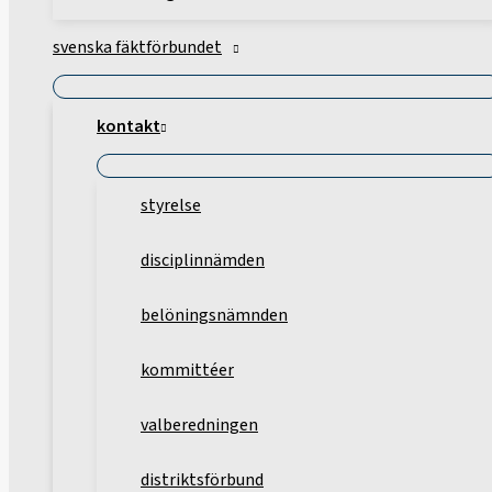
svenska fäktförbundet
kontakt
styrelse
disciplinnämden
belöningsnämnden
kommittéer
valberedningen
distriktsförbund