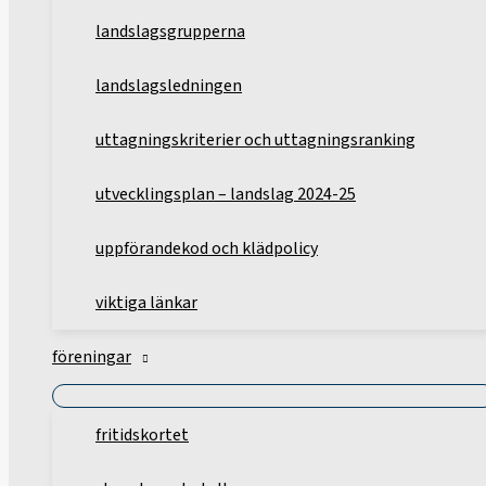
landslagsgrupperna
landslagsledningen
uttagningskriterier och uttagningsranking
utvecklingsplan – landslag 2024-25
uppförandekod och klädpolicy
viktiga länkar
föreningar
fritidskortet