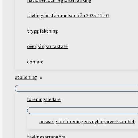
nationell och regional ranking
tävlingsbestämmelser från 2025-12-01
trygg fäktning
övergångar fäktare
domare
utbildning
föreningsledare
ansvarig för föreningens nybörjarverksamhet
tävlingsarrangör