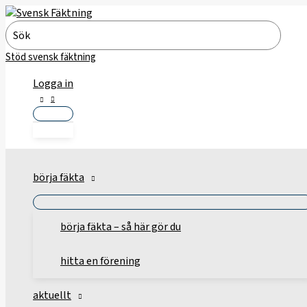
Hoppa
till
Search
innehåll
for:
Stöd svensk fäktning
Logga in
börja fäkta
börja fäkta – så här gör du
hitta en förening
aktuellt