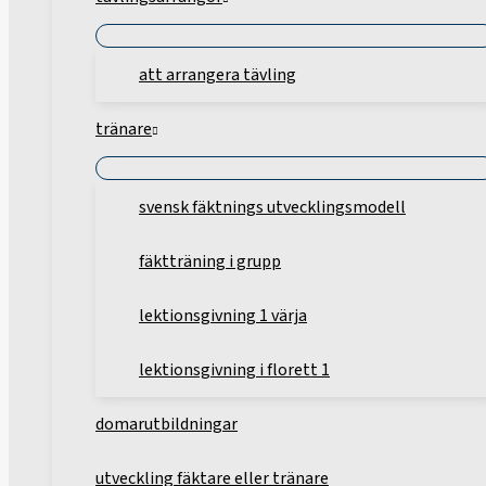
att arrangera tävling
tränare
svensk fäktnings utvecklingsmodell
fäktträning i grupp
lektionsgivning 1 värja
lektionsgivning i florett 1
domarutbildningar
utveckling fäktare eller tränare