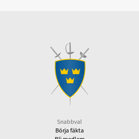
Snabbval
Börja fäkta