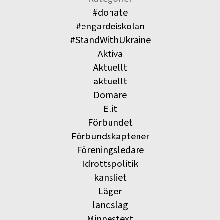
#donate
#engardeiskolan
#StandWithUkraine
Aktiva
Aktuellt
aktuellt
Domare
Elit
Förbundet
Förbundskaptener
Föreningsledare
Idrottspolitik
kansliet
Läger
landslag
Minnestext