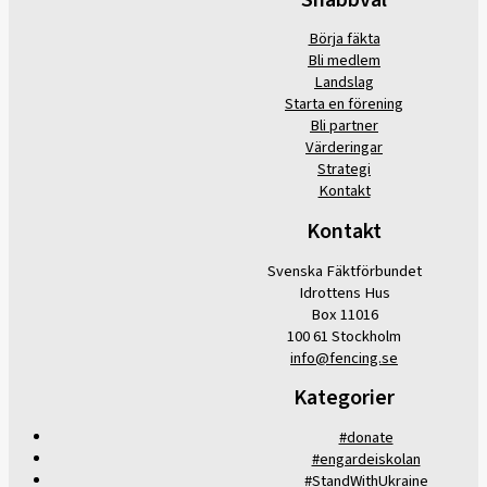
Börja fäkta
Bli medlem
Landslag
Starta en förening
Bli partner
Värderingar
Strategi
Kontakt
Kontakt
Svenska Fäktförbundet
Idrottens Hus
Box 11016
100 61 Stockholm
info@fencing.se
Kategorier
#donate
#engardeiskolan
#StandWithUkraine