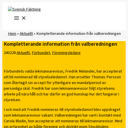
Hoppa
till
innehåll
Hem
»
Aktuellt
»
Kompletterande information från valberedningen
Kompletterande information från valberedningen
240228
Aktuellt
,
Förbundet
,
Föreningsledare
Förbundets valda lekmannarevisor, Fredrik Melander, har accepterat
att bli nominerad till styrelseledamot. Han ersätter Thomas Persson
som återtagit sin accept för ytterligare en mandatperiod av
personliga skäl. Fredrik har som lekmannarevisor följt styrelsens
arbete på nära håll och har därför en god kunskap hur det fungerar i
styrelsen.
I och med att Fredrik nomineras till styrelseledamot blev uppdraget
som lekmannarevisor vakant. Valberedningen har varit i kontakt med
Carola Bladin, hon accepterar att nomineras till lekmannarevisor. Med
sin erfarenhet av både förening och distrikt inom Stockholms