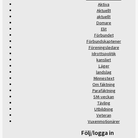
Aktiva
Aktuellt
aktuellt
Domare
Elit
Förbundet
Förbundskaptener
Föreningsledare
Idrottspolitik
kansliet
Läger
landslag
Minnestext
Om fäktning
Parafäktning
SM-veckan
Tävling
Utbildning
Veteran
Vuxenmotionärer
Följ/logga in