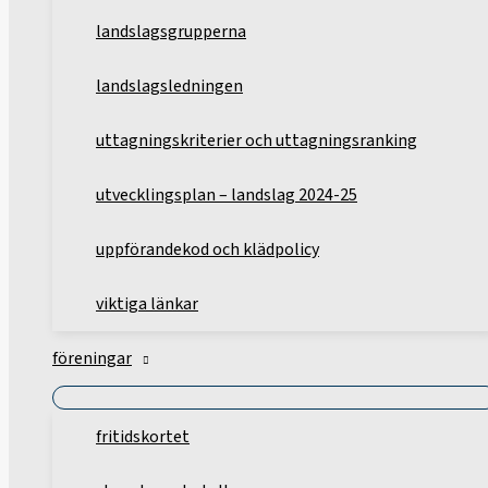
landslagsgrupperna
landslagsledningen
uttagningskriterier och uttagningsranking
utvecklingsplan – landslag 2024-25
uppförandekod och klädpolicy
viktiga länkar
föreningar
fritidskortet