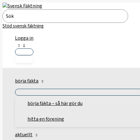
Hoppa
till
Search
innehåll
for:
Stöd svensk fäktning
Logga in
börja fäkta
börja fäkta – så här gör du
hitta en förening
aktuellt