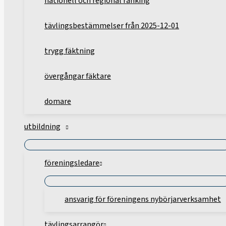
nationell och regional ranking
tävlingsbestämmelser från 2025-12-01
trygg fäktning
övergångar fäktare
domare
utbildning
föreningsledare
ansvarig för föreningens nybörjarverksamhet
tävlingsarrangör