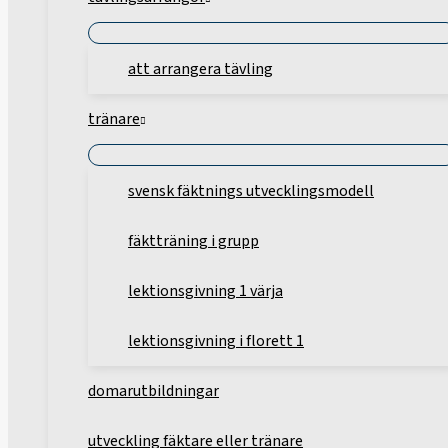
att arrangera tävling
tränare
svensk fäktnings utvecklingsmodell
fäktträning i grupp
lektionsgivning 1 värja
lektionsgivning i florett 1
domarutbildningar
utveckling fäktare eller tränare