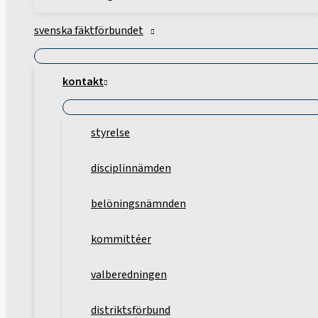
svenska fäktförbundet
kontakt
styrelse
disciplinnämden
belöningsnämnden
kommittéer
valberedningen
distriktsförbund