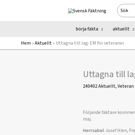
Hoppa
Search
till
for:
innehåll
börja fäkta
aktuellt
Hem
»
Aktuellt
»
Uttagna till lag-EM för veteraner
Uttagna till l
240402
Aktuellt
,
Veteran
Följande fäktare kommer 
maj.
Herrsabel
: Josef Hien, F