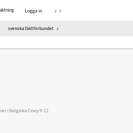
fäktning
Logga in
svenska fäktförbundet
er i Belgiska Ciney 9-12