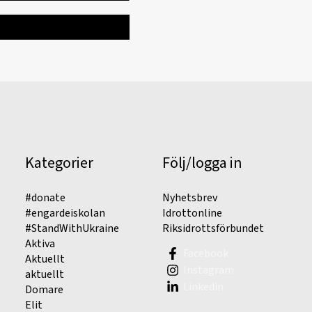
Kategorier
Följ/logga in
#donate
Nyhetsbrev
#engardeiskolan
Idrottonline
#StandWithUkraine
Riksidrottsförbundet
Aktiva
Facebook
Aktuellt
Instagram
aktuellt
Linkedin
Domare
Elit