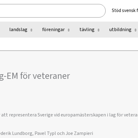
Stöd svensk 
landslag
föreningar
tävling
utbildning
ag-EM för veteraner
att representera Sverige vid europamästerskapen i lag för veteran
rederik Lundborg, Pavel Typl och Joe Zampieri