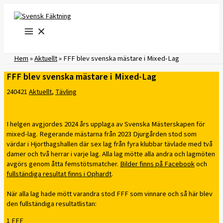
Hoppa
till
innehåll
Hem
»
Aktuellt
»
FFF blev svenska mästare i Mixed-Lag
FFF blev svenska mästare i Mixed-Lag
240421
Aktuellt
,
Tävling
I helgen avgjordes 2024 års upplaga av Svenska Mästerskapen för
mixed-lag. Regerande mästarna från 2023 Djurgården stod som
värdar i Hjorthagshallen där sex lag från fyra klubbar tävlade med två
damer och två herrar i varje lag. Alla lag mötte alla andra och lagmöten
avgörs genom åtta femstötsmatcher.
Bilder finns på Facebook
och
fullständiga resultat finns i Ophardt
.
När alla lag hade mött varandra stod FFF som vinnare och så här blev
den fullständiga resultatlistan:
1 FFF