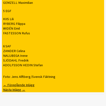
GEMZELL Maximilian
5 EGF
KIIS Lili
RYBERG Filippa
WIDÉN Emil
FASTESSON Rufus
6 SAF
ZANDER Celina
NALUBEGA Irene
SJÖDAHL Fredrik
ADOLFSSON HEDIN Stefan
Foto: Jens Alftberg/Svensk Fäktning
←
Föregående Inlägg
Nästa Inlägg
→