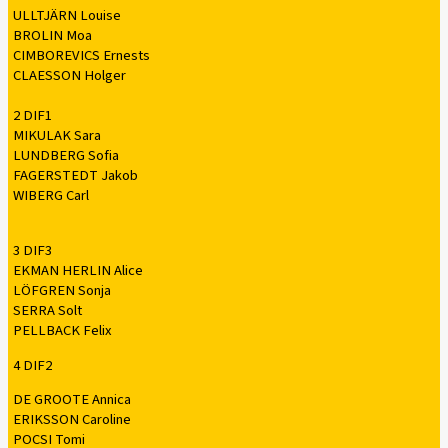
ULLTJÄRN Louise
BROLIN Moa
CIMBOREVICS Ernests
CLAESSON Holger
2 DIF1
MIKULAK Sara
LUNDBERG Sofia
FAGERSTEDT Jakob
WIBERG Carl
3 DIF3
EKMAN HERLIN Alice
LÖFGREN Sonja
SERRA Solt
PELLBACK Felix
4 DIF2
DE GROOTE Annica
ERIKSSON Caroline
POCSI Tomi