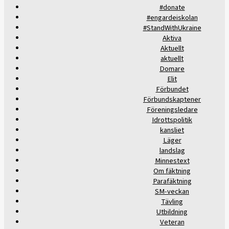
#donate
#engardeiskolan
#StandWithUkraine
Aktiva
Aktuellt
aktuellt
Domare
Elit
Förbundet
Förbundskaptener
Föreningsledare
Idrottspolitik
kansliet
Läger
landslag
Minnestext
Om fäktning
Parafäktning
SM-veckan
Tävling
Utbildning
Veteran