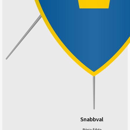
Snabbval
Börja fäkta