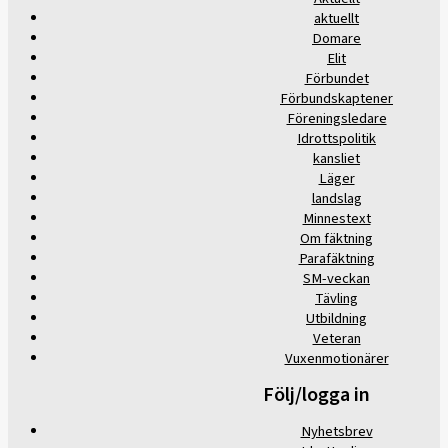
aktuellt
Domare
Elit
Förbundet
Förbundskaptener
Föreningsledare
Idrottspolitik
kansliet
Läger
landslag
Minnestext
Om fäktning
Parafäktning
SM-veckan
Tävling
Utbildning
Veteran
Vuxenmotionärer
Följ/logga in
Nyhetsbrev