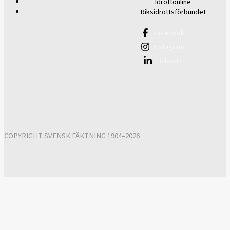
Idrottonline
Riksidrottsförbundet
Facebook
Instagram
Linkedin
COPYRIGHT SVENSK FÄKTNING 1904–2026