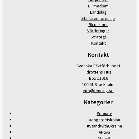
Bli medlem
Landslag
Starta en förening
Bli partner
Värderingar
Strategi
Kontakt
Kontakt
Svenska Fäktförbundet
Idrottens Hus
Box 11016
100 61 Stockholm
info@fencing.se
Kategorier
#donate
#engardeiskolan
#StandWithUkraine
Aktiva
Aktuellt