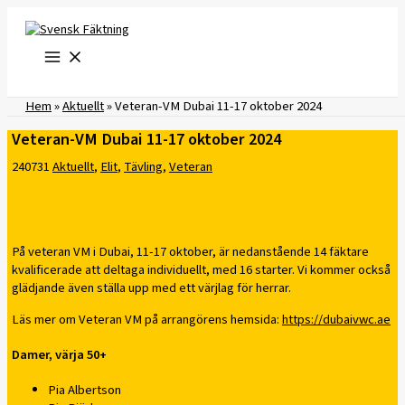
Hoppa
till
innehåll
Hem
»
Aktuellt
»
Veteran-VM Dubai 11-17 oktober 2024
Veteran-VM Dubai 11-17 oktober 2024
240731
Aktuellt
,
Elit
,
Tävling
,
Veteran
På veteran VM i Dubai, 11-17 oktober, är nedanstående 14 fäktare
kvalificerade att deltaga individuellt, med 16 starter. Vi kommer också
glädjande även ställa upp med ett värjlag för herrar.
Läs mer om Veteran VM på arrangörens hemsida:
https://dubaivwc.ae
Damer, värja 50+
Pia Albertson