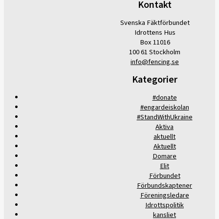
Kontakt
Svenska Fäktförbundet
Idrottens Hus
Box 11016
100 61 Stockholm
info@fencing.se
Kategorier
#donate
#engardeiskolan
#StandWithUkraine
Aktiva
aktuellt
Aktuellt
Domare
Elit
Förbundet
Förbundskaptener
Föreningsledare
Idrottspolitik
kansliet