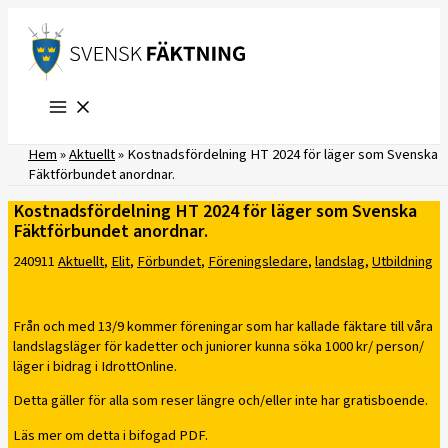
Hoppa
till
innehåll
Hem
»
Aktuellt
»
Kostnadsfördelning HT 2024 för läger som Svenska
Fäktförbundet anordnar.
Kostnadsfördelning HT 2024 för läger som Svenska
Fäktförbundet anordnar.
240911
Aktuellt
,
Elit
,
Förbundet
,
Föreningsledare
,
landslag
,
Utbildning
Från och med 13/9 kommer föreningar som har kallade fäktare till våra
landslagsläger för kadetter och juniorer kunna söka 1000 kr/ person/
läger i bidrag i IdrottOnline.
Detta gäller för alla som reser längre och/eller inte har gratisboende.
Läs mer om detta i bifogad PDF.