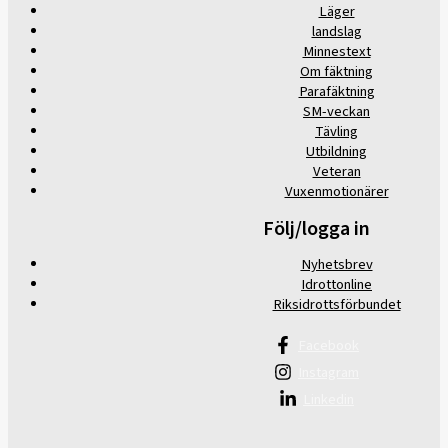
Läger
landslag
Minnestext
Om fäktning
Parafäktning
SM-veckan
Tävling
Utbildning
Veteran
Vuxenmotionärer
Följ/logga in
Nyhetsbrev
Idrottonline
Riksidrottsförbundet
Facebook
Instagram
Linkedin