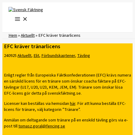
Hoppa
till
innehåll
Hem
»
Aktuellt
»
EFC kräver tränarlicens
EFC kräver tränarlicens
240925
Aktuellt
,
Elit
,
Förbundskaptener
,
Tävling
Enligt regler från Europeiska Fäktkonfederationen (EFC) krävs numera
en särskild licens för en tränare som önskar coacha fäktare på EFC-
tävlingar (U17, U20, U23, KEM, JEM, EM). Tränare som önskar lösa
EFC-licens gör detta på svenskfäktning.se.
Licenser kan beställas via hemsidan
här
. För att kunna beställa EFC-
licens för tränare, välj kategorin ”Tränare”.
Anmälan om deltagande som tränare på en enskild tävling görs via e-
post till
tomasz.goral@fencing.se