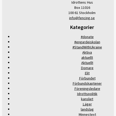
Idrottens Hus
Box 11016
100 61 Stockholm
info@fencing.se
Kategorier
#donate
#engardeiskolan
#StandWithUkraine
Aktiva
aktuellt
Aktuellt
Domare
Elit
Förbundet
Förbundskaptener
Föreningsledare
Idrottspolitik
kansliet
Läger
landslag
Minnestext