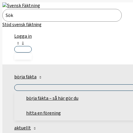
Hoppa
till
Search
innehåll
for:
Stöd svensk fäktning
Logga in
börja fäkta
börja fäkta – så här gör du
hitta en förening
aktuellt