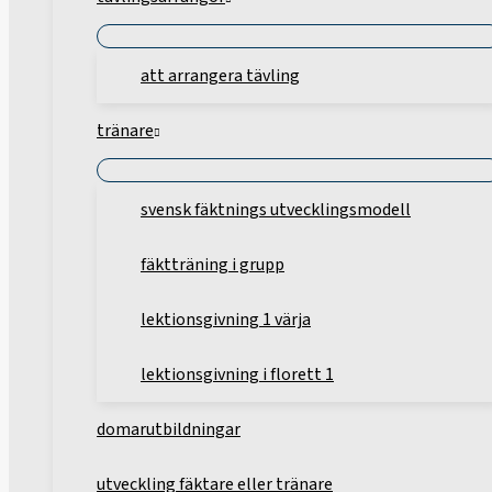
att arrangera tävling
tränare
svensk fäktnings utvecklingsmodell
fäktträning i grupp
lektionsgivning 1 värja
lektionsgivning i florett 1
domarutbildningar
utveckling fäktare eller tränare