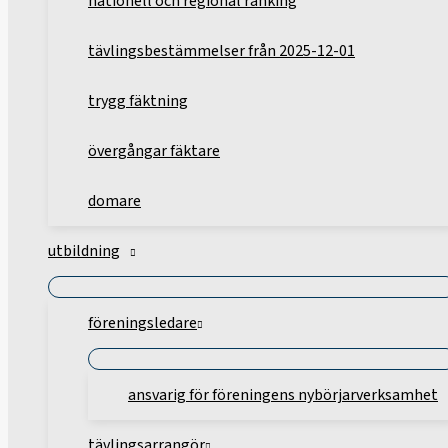
nationell och regional ranking
tävlingsbestämmelser från 2025-12-01
trygg fäktning
övergångar fäktare
domare
utbildning
föreningsledare
ansvarig för föreningens nybörjarverksamhet
tävlingsarrangör