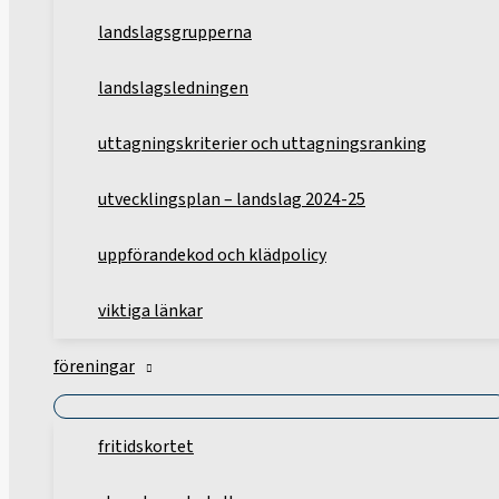
landslagsgrupperna
landslagsledningen
uttagningskriterier och uttagningsranking
utvecklingsplan – landslag 2024-25
uppförandekod och klädpolicy
viktiga länkar
föreningar
fritidskortet