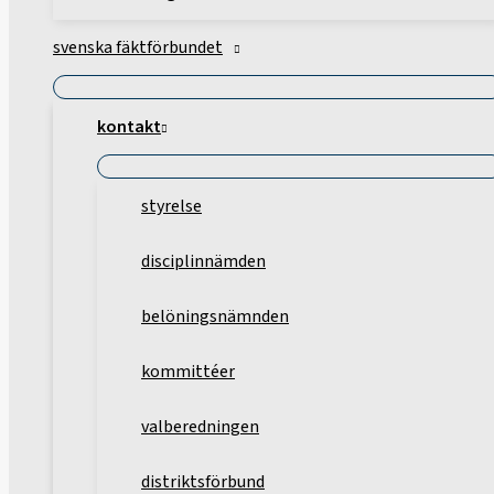
svenska fäktförbundet
kontakt
styrelse
disciplinnämden
belöningsnämnden
kommittéer
valberedningen
distriktsförbund